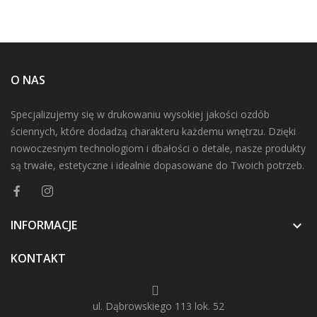
O NAS
Specjalizujemy się w drukowaniu wysokiej jakości ozdób
ściennych, które dodadzą charakteru każdemu wnętrzu. Dzięki
nowoczesnym technologiom i dbałości o detale, nasze produkty
są trwałe, estetyczne i idealnie dopasowane do Twoich potrzeb.
INFORMACJE

KONTAKT
ul. Dąbrowskiego 113 lok. 52