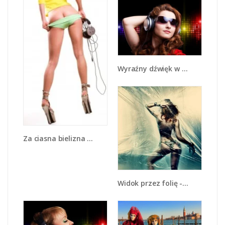
Wyraźny dźwięk w słuchawkach - L014
Za ciasna bielizna - L094
Widok przez folię - L089