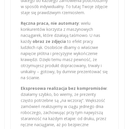
dlatego do każdego zamówienia podchodzimy
w sposób indywidualny. To tutaj Twoje zdjęcie
staje się prawdziwym rzemiosłem.
Ręczna praca, nie automaty
: wielu
konkurentów korzysta z maszynowych
naciągarek, które działają taśmowo. U nas
każdy
obraz ze zdjęcia
to efekt pracy
ludzkich rąk. Osobiście dbamy o właściwe
napięcie płótna i precyzyjne wykończenie
krawędzi. Dzięki temu masz pewność, że
otrzymujesz produkt dopracowany, trwały i
unikalny – gotowy, by dumnie prezentować się
na ścianie.
Ekspresowa realizacja bez kompromisów
:
działamy szybko, bo wiemy, że prezenty
często potrzebne są „na wczoraj”. Większość
zamówień realizujemy w ciągu jednego dnia
roboczego, zachowując przy tym najwyższą
staranność na każdym etapie: od druku, przez
ręczne naciąganie, aż po bezpieczne