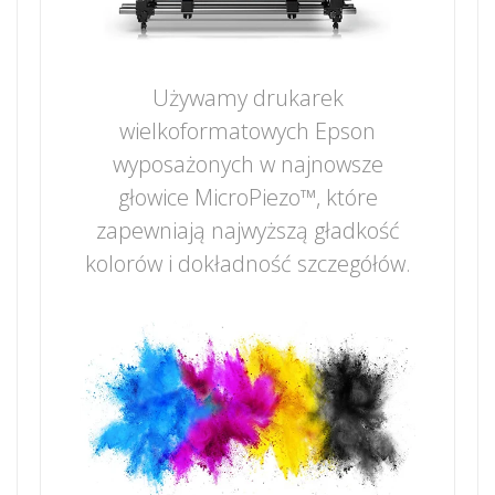
Używamy drukarek
wielkoformatowych Epson
wyposażonych w najnowsze
głowice MicroPiezo™, które
zapewniają najwyższą gładkość
kolorów i dokładność szczegółów.