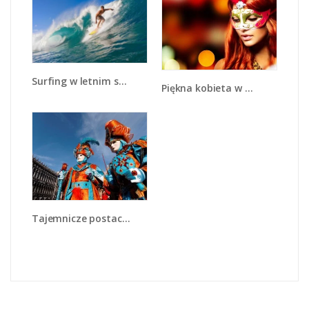
Surfing w letnim sezonie - L132
Piękna kobieta w masce - L225
Tajemnicze postacie w wenecji - L211