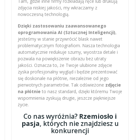
Tam, gdzie inne firmy rozkładają ręce lub drukują
zdjęcia niskiej jakości, my wkraczamy z
nowoczesną technologią.
Dzięki zastosowaniu zaawansowanego
oprogramowania AI (Sztucznej Inteligencji)
,
jesteśmy w stanie przywrócić blask nawet
problematycznym fotografiom. Nasza technologia
automatycznie redukuje szumy, wyostrza detale i
pozwala na powiększenie obrazu bez utraty
jakości. Oznacza to, że Twoje ulubione zdjęcie
zyska profesjonalny wygląd i będzie prezentować
się doskonale na płótnie, niezależnie od jego
pierwotnych parametrów. Tak odświeżone
zdjęcie
na płótnie
to nasz standard, dzięki któremu Twoje
wspomnienia zyskują drugie, jeszcze piękniejsze
życie.
Co nas wyróżnia?
Rzemiosło i
pasja
, których nie znajdziesz u
konkurencji