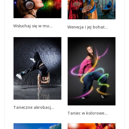
Wsłuchaj się w muzykę - L015
Wenecja i jej bohaterowie - L210
Taneczne akrobacje na jednej dłoni - L026
Taniec w kolorowej serpentynie - L002