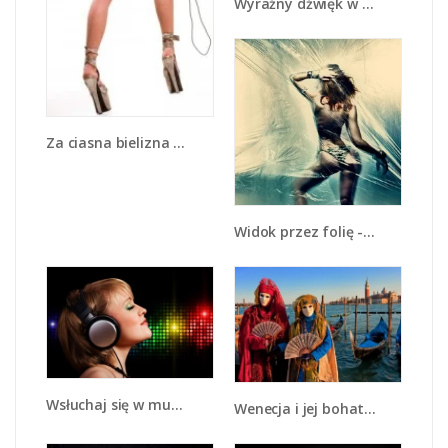
Wyraźny dźwięk w słuchawkach - L014
Za ciasna bielizna - L094
Widok przez folię - L089
Wsłuchaj się w muzykę - L015
Wenecja i jej bohaterowie - L210