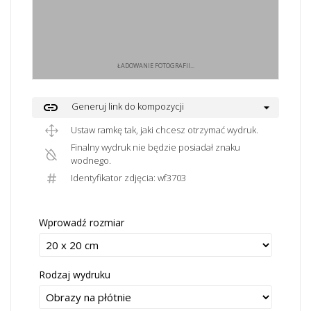
ŁADOWANIE FOTOGRAFII...
link
Generuj link do kompozycji
Ustaw ramkę tak, jaki chcesz otrzymać wydruk.
Finalny wydruk nie będzie posiadał znaku
wodnego.
Identyfikator zdjęcia: wf3703
Wprowadź rozmiar
Rodzaj wydruku