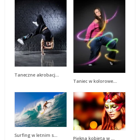
Taneczne akrobacje na jednej dłoni - L026
Taniec w kolorowej serpentynie - L002
Surfing w letnim sezonie - L132
Piękna kobieta w masce - L225