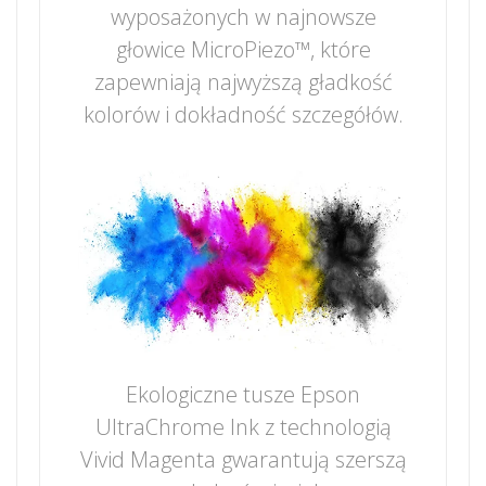
wyposażonych w najnowsze
głowice MicroPiezo™, które
zapewniają najwyższą gładkość
kolorów i dokładność szczegółów.
Ekologiczne tusze Epson
UltraChrome Ink z technologią
Vivid Magenta gwarantują szerszą