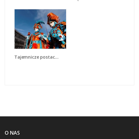
Tajemnicze postacie w wenecji - L211
O NAS