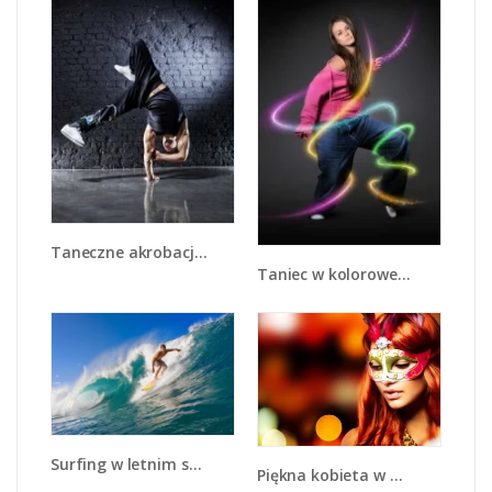
Taneczne akrobacje na jednej dłoni - L026
Taniec w kolorowej serpentynie - L002
Surfing w letnim sezonie - L132
Piękna kobieta w masce - L225