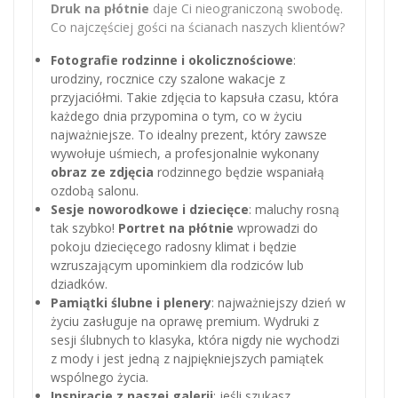
Druk na płótnie
daje Ci nieograniczoną swobodę.
Co najczęściej gości na ścianach naszych klientów?
Fotografie rodzinne i okolicznościowe
:
urodziny, rocznice czy szalone wakacje z
przyjaciółmi. Takie zdjęcia to kapsuła czasu, która
każdego dnia przypomina o tym, co w życiu
najważniejsze. To idealny prezent, który zawsze
wywołuje uśmiech, a profesjonalnie wykonany
obraz ze zdjęcia
rodzinnego będzie wspaniałą
ozdobą salonu.
Sesje noworodkowe i dziecięce
: maluchy rosną
tak szybko!
Portret na płótnie
wprowadzi do
pokoju dziecięcego radosny klimat i będzie
wzruszającym upominkiem dla rodziców lub
dziadków.
Pamiątki ślubne i plenery
: najważniejszy dzień w
życiu zasługuje na oprawę premium. Wydruki z
sesji ślubnych to klasyka, która nigdy nie wychodzi
z mody i jest jedną z najpiękniejszych pamiątek
wspólnego życia.
Inspiracje z naszej galerii
: jeśli szukasz