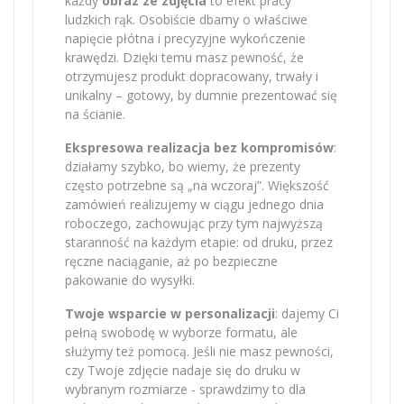
każdy
obraz ze zdjęcia
to efekt pracy
ludzkich rąk. Osobiście dbamy o właściwe
napięcie płótna i precyzyjne wykończenie
krawędzi. Dzięki temu masz pewność, że
otrzymujesz produkt dopracowany, trwały i
unikalny – gotowy, by dumnie prezentować się
na ścianie.
Ekspresowa realizacja bez kompromisów
:
działamy szybko, bo wiemy, że prezenty
często potrzebne są „na wczoraj”. Większość
zamówień realizujemy w ciągu jednego dnia
roboczego, zachowując przy tym najwyższą
staranność na każdym etapie: od druku, przez
ręczne naciąganie, aż po bezpieczne
pakowanie do wysyłki.
Twoje wsparcie w personalizacji
: dajemy Ci
pełną swobodę w wyborze formatu, ale
służymy też pomocą. Jeśli nie masz pewności,
czy Twoje zdjęcie nadaje się do druku w
wybranym rozmiarze - sprawdzimy to dla