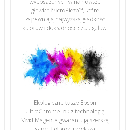
wyposażonych w najnowsze
głowice MicroPiezo™, które
zapewniają najwyższą gładkość
kolorów i dokładność szczegółów.
Ekologiczne tusze Epson
UltraChrome Ink z technologią
Vivid Magenta gwarantują szerszą
gamę kolorów i większą