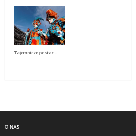
Tajemnicze postacie w wenecji - L211
O NAS