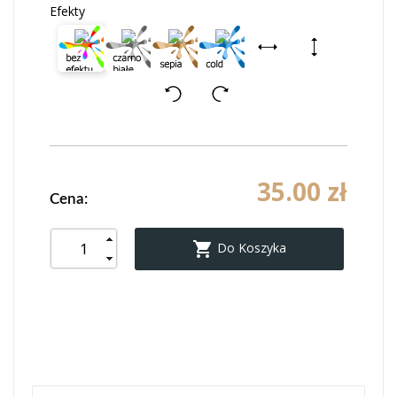
Efekty
35.00 zł
Cena:

Do Koszyka