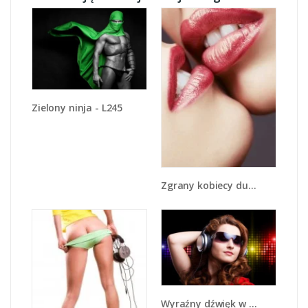
Zielony ninja - L245
Zgrany kobiecy duet - L112
Wyraźny dźwięk w słuchawkach - L014