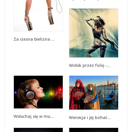
Za ciasna bielizna - L094
Widok przez folię - L089
Wsłuchaj się w muzykę - L015
Wenecja i jej bohaterowie - L210