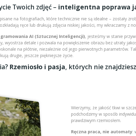
ycie Twoich zdjęć –
inteligentna poprawa ja
isane na fotografiach, które technicznie nie są idealne – zostały zr
 rozkładają ręce lub drukują zdjęcia niskiej jakości, my wkraczamy z 
amowania AI (Sztucznej Inteligencji)
, jesteśmy w stanie przy
 wyostrza detale i pozwala na powiększenie obrazu bez utraty jakoś
doskonale na płótnie, niezależnie od jego pierwotnych parametrów. 
ją drugie, jeszcze piękniejsze życie.
ia?
Rzemiosło i pasja
, których nie znajdzies
Wierzymy, że jakość tkwi w szc
podchodzimy w sposób indywidual
prawdziwym rzemiosłem.
Ręczna praca, nie automaty
: