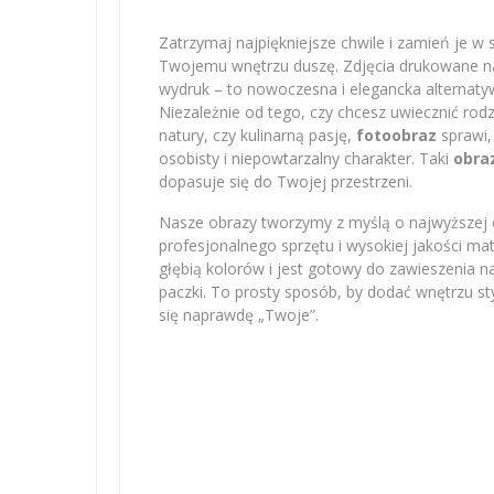
Zatrzymaj najpiękniejsze chwile i zamień je w 
Twojemu wnętrzu duszę. Zdjęcia drukowane na 
wydruk – to nowoczesna i elegancka alternatyw
Niezależnie od tego, czy chcesz uwiecznić r
natury, czy kulinarną pasję,
fotoobraz
sprawi,
osobisty i niepowtarzalny charakter. Taki
obra
dopasuje się do Twojej przestrzeni.
Nasze obrazy tworzymy z myślą o najwyższej e
profesjonalnego sprzętu i wysokiej jakości m
głębią kolorów i jest gotowy do zawieszenia na
paczki. To prosty sposób, by dodać wnętrzu sty
się naprawdę „Twoje”.