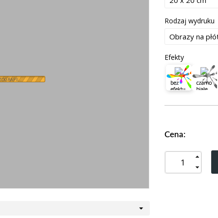
Rodzaj wydruku
Efekty
OGRAFII...
Cena: