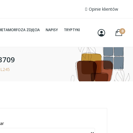
Opinie klientów
METAMORFOZA ZDJĘCIA
NAPISY
TRYPTYKI
0
f3709
- L245
ar