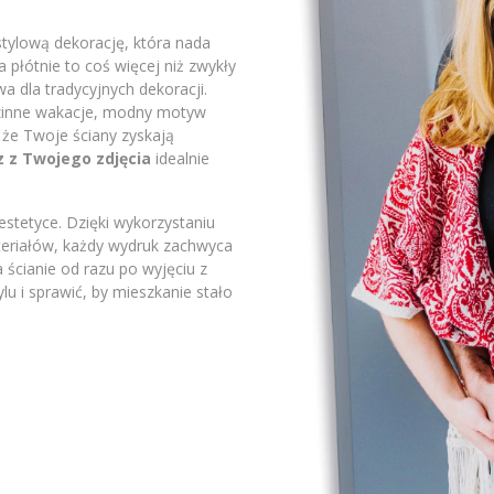
stylową dekorację, która nada
płótnie to coś więcej niż zwykły
a dla tradycyjnych dekoracji.
odzinne wakacje, modny motyw
 że Twoje ściany zyskają
z z Twojego zdjęcia
idealnie
stetyce. Dzięki wykorzystaniu
ateriałów, każdy wydruk zachwyca
 ścianie od razu po wyjęciu z
lu i sprawić, by mieszkanie stało