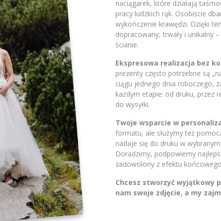
naciągarek, które działają taśm
pracy ludzkich rąk. Osobiście db
wykończenie krawędzi. Dzięki t
dopracowany, trwały i unikalny 
ścianie.
Ekspresowa realizacja bez 
prezenty często potrzebne są „
ciągu jednego dnia roboczego, 
każdym etapie: od druku, przez 
do wysyłki.
Twoje wsparcie w personaliza
formatu, ale służymy też pomocą.
nadaje się do druku w wybranym 
Doradzimy, podpowiemy najlepsze
zadowolony z efektu końcowego
Chcesz stworzyć wyjątkowy pr
nam swoje zdjęcie, a my zajm