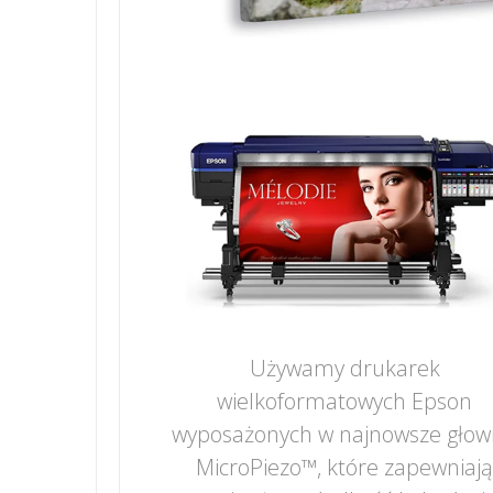
Używamy drukarek
wielkoformatowych Epson
wyposażonych w najnowsze głow
MicroPiezo™, które zapewniaj