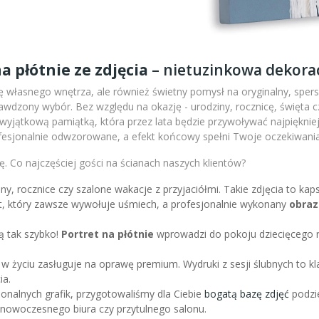
a płótnie ze zdjęcia
– nietuzinkowa dekorac
 własnego wnętrza, ale również świetny pomysł na oryginalny, sperso
wdzony wybór. Bez względu na okazję - urodziny, rocznicę, święta c
m wyjątkową pamiątką, która przez lata będzie przywoływać najpiękni
fesjonalnie odwzorowane, a efekt końcowy spełni Twoje oczekiwania
. Co najczęściej gości na ścianach naszych klientów?
iny, rocznice czy szalone wakacje z przyjaciółmi. Takie zdjęcia to k
nt, który zawsze wywołuje uśmiech, a profesjonalnie wykonany
obraz
ą tak szybko!
Portret na płótnie
wprowadzi do pokoju dziecięcego r
 w życiu zasługuje na oprawę premium. Wydruki z sesji ślubnych to kl
ia.
sjonalnych grafik, przygotowaliśmy dla Ciebie
bogatą bazę zdjęć
podzie
l nowoczesnego biura czy przytulnego salonu.