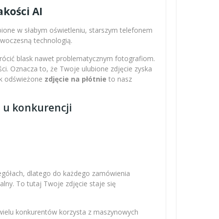
kości AI
obione w słabym oświetleniu, starszym telefonem
nowoczesną technologią.
wrócić blask nawet problematycznym fotografiom.
ci. Oznacza to, że Twoje ulubione zdjęcie zyska
Tak odświeżone
zdjęcie na płótnie
to nasz
z u konkurencji
zegółach, dlatego do każdego zamówienia
ny. To tutaj Twoje zdjęcie staje się
 wielu konkurentów korzysta z maszynowych