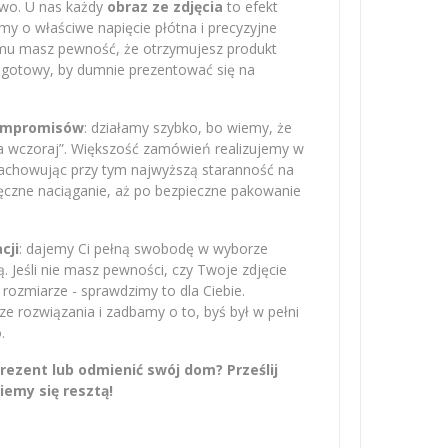
owo. U nas każdy
obraz ze zdjęcia
to efekt
amy o właściwe napięcie płótna i precyzyjne
emu masz pewność, że otrzymujesz produkt
– gotowy, by dumnie prezentować się na
kompromisów
: działamy szybko, bo wiemy, że
na wczoraj”. Większość zamówień realizujemy w
zachowując przy tym najwyższą staranność na
ręczne naciąganie, aż po bezpieczne pakowanie
cji
: dajemy Ci pełną swobodę w wyborze
 Jeśli nie masz pewności, czy Twoje zdjęcie
rozmiarze - sprawdzimy to dla Ciebie.
 rozwiązania i zadbamy o to, byś był w pełni
.
ezent lub odmienić swój dom? Prześlij
iemy się resztą!