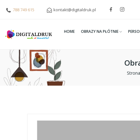
788 749 615
kontakt@digitaldruk.pl
HOME
OBRAZY NA PŁÓTNIE
PERSO
Obra
Stron