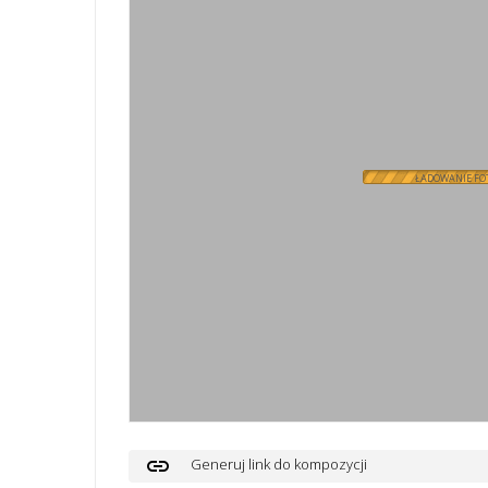
ŁADOWANIE FOT
link
Generuj link do kompozycji