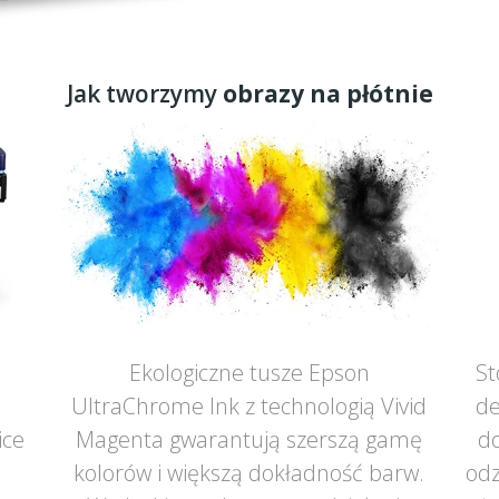
Jak tworzymy
obrazy na płótnie
Ekologiczne tusze Epson
St
UltraChrome Ink z technologią Vivid
de
ice
Magenta gwarantują szerszą gamę
do
ą
kolorów i większą dokładność barw.
odz