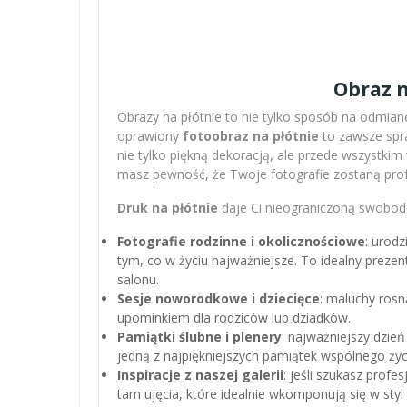
Obraz n
Obrazy na płótnie to nie tylko sposób na odmianę
oprawiony
fotoobraz na płótnie
to zawsze spra
nie tylko piękną dekoracją, ale przede wszystki
masz pewność, że Twoje fotografie zostaną pro
Druk na płótnie
daje Ci nieograniczoną swobodę
Fotografie rodzinne i okolicznościowe
: urodz
tym, co w życiu najważniejsze. To idealny preze
salonu.
Sesje noworodkowe i dziecięce
: maluchy rosn
upominkiem dla rodziców lub dziadków.
Pamiątki ślubne i plenery
: najważniejszy dzień
jedną z najpiękniejszych pamiątek wspólnego życ
Inspiracje z naszej galerii
: jeśli szukasz profe
tam ujęcia, które idealnie wkomponują się w sty