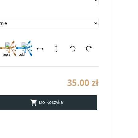
35.00 zł

Do Koszyka