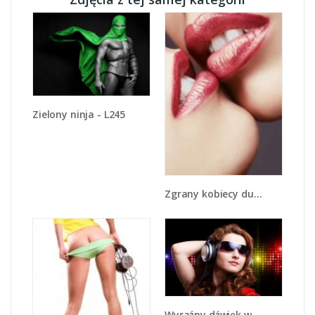
Zielony ninja - L245
Zgrany kobiecy duet - L112
Wyraźny dźwięk w słuchawkach - L014