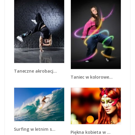
Taneczne akrobacje na jednej dłoni - L026
Taniec w kolorowej serpentynie - L002
Surfing w letnim sezonie - L132
Piękna kobieta w masce - L225