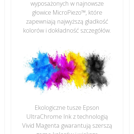
wyposażonych w najnowsze
głowice MicroPiezo™, które
zapewniają najwyższą gładkość
kolorów i dokładność szczegółów.
Ekologiczne tusze Epson
UltraChrome Ink z technologią
Vivid Magenta gwarantują szerszą