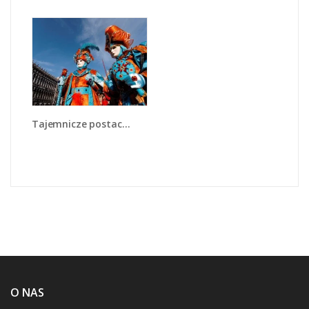
Tajemnicze postacie w wenecji - L211
O NAS