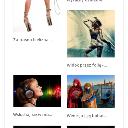
Za ciasna bielizna - L094
Widok przez folię - L089
Wsłuchaj się w muzykę - L015
Wenecja i jej bohaterowie - L210