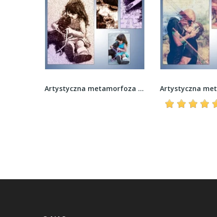
Artystyczna metamorfoza zdjęcia - Akwarelowe...
Artystyczna metamorfoza zdjęcia - Typograficzny...
recenzja