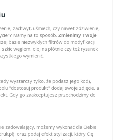
iu
zenie, zachwyt, uśmiech, czy nawet zdziwienie,
życie"? Mamy na to sposób.
Zmienimy Twoje
szej bazie niezwykłych filtrów do modyfikacji
 szkic węglem, olej na płótnie czy też rysunek
zystkiego wymienić.
tedy wystarczy tylko, że podasz jego kod),
 polu "dostosuj produkt" dodaj swoje zdjęcie, a
rojekt. Gdy go zaakceptujesz przechodzimy do
dzie zadowalający, możemy wykonać dla Ciebie
.pl), oraz podaj efekt stylizacji, który Cię