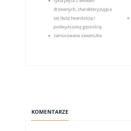
tylna płyta z włókien
drzewnych, charakteryzująca
się dużą twardością i
podwyższoną gęstością
zamocowana zawieszka
KOMENTARZE