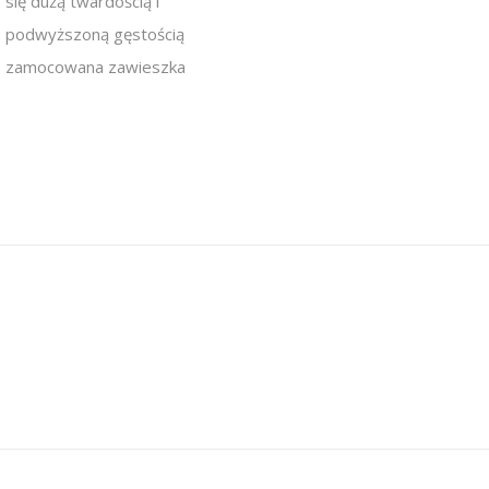
się dużą twardością i
podwyższoną gęstością
zamocowana zawieszka
artystyczna-metamorfoza-zdjecia