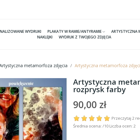
NALIZOWANE WYDRUKI
PLAKATY W RAMIE/ANTYRAMIE
ARTYSTYCZNA 
NAKLEJKI
WYDRUK Z TWOJEGO ZDJĘCIA
Artystyczna metamorfoza zdjęcia
Artystyczna metamorfoza zdjęci
Artystyczna metam
rozprysk farby
90,00 zł
Przeczytaj 2 r
Średnia ocena:
/10 Liczba ocen:
2