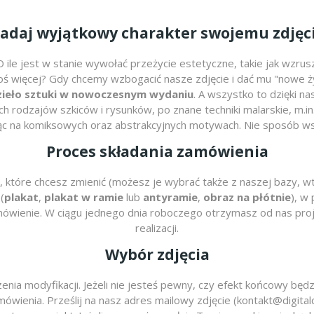
adaj wyjątkowy charakter swojemu zdjęc
 ile jest w stanie wywołać przeżycie estetyczne, takie jak wzrus
egoś więcej? Gdy chcemy wzbogacić nasze zdjęcie i dać mu "nowe 
dzieło sztuki w nowoczesnym wydaniu
. A wszystko to dzięki na
ch rodzajów szkiców i rysunków, po znane techniki malarskie, m.in.
c na komiksowych oraz abstrakcyjnych motywach. Nie sposób ws
Proces składania zamówienia
 które chcesz zmienić (możesz je wybrać także z naszej bazy, w
(
plakat
,
plakat w ramie
lub
antyramie
,
obraz na płótnie
), w
 zamówienie. W ciągu jednego dnia roboczego otrzymasz od nas p
realizacji.
Wybór zdjęcia
enia modyfikacji. Jeżeli nie jesteś pewny, czy efekt końcowy bę
wienia. Prześlij na nasz adres mailowy zdjęcie (kontakt@digitaldruk