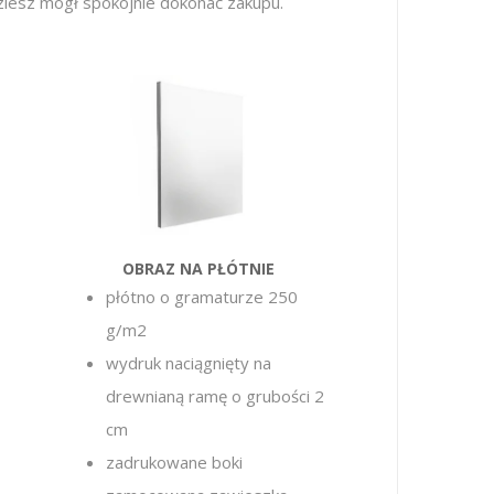
dziesz mógł spokojnie dokonać zakupu.
OBRAZ NA PŁÓTNIE
płótno o gramaturze 250
g/m2
wydruk naciągnięty na
drewnianą ramę o grubości 2
cm
zadrukowane boki