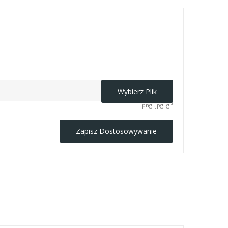
Wybierz Plik
.png .jpg .gif
Zapisz Dostosowywanie