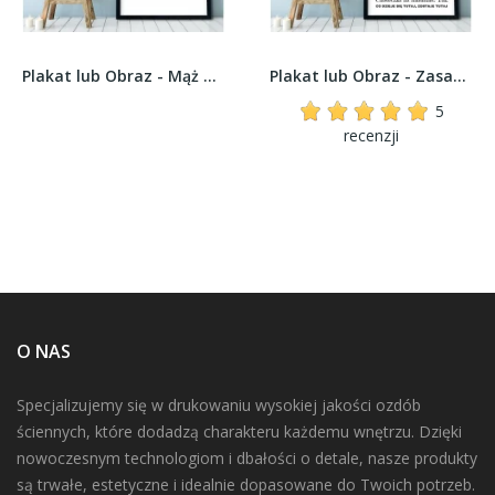
Plakat lub Obraz - Mąż wie wszystko
Plakat lub Obraz - Zasady w domu Babci i Dziadka
5
recenzji
O NAS
Specjalizujemy się w drukowaniu wysokiej jakości ozdób
ściennych, które dodadzą charakteru każdemu wnętrzu. Dzięki
nowoczesnym technologiom i dbałości o detale, nasze produkty
są trwałe, estetyczne i idealnie dopasowane do Twoich potrzeb.