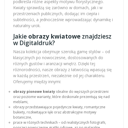
podkreśla różne aspekty motywu florystycznego.
Kwiaty sprawdzą się zarówno w domach, jak i w
przestrzeniach publicznych, dodając im ciepła i
subtelności, a jednocześnie wprowadzając dynamikę i
naturalny urok.
Jakie
obrazy kwiatowe
znajdziesz
w Digitaldruk?
Nasza kolekcja obejmuje szeroką gamę stylów – od
klasycznych po nowoczesne, dostosowanych do
różnych gustów i aranżacji wnętrz. Dzięki tej
różnorodności, nasze obrazy z łatwością wpasują się
w każdą przestrzeń, niezależnie od jej charakteru.
Oferujemy między innymi:
obrazy pionowe kwiaty
idealne do węższych przestrzeni
oraz poziome warianty, które doskonale prezentują się nad
meblami,
obrazy przedstawiające pojedyncze kwiaty, romantyczne
bukiety, rozkwitające łąki oraz abstrakcyjne motywy
botaniczne,
prace w różnych technikach – od realistycznych fotografii,
poprzez nowoczesne grafiki cyfrowe, aż po malarskie