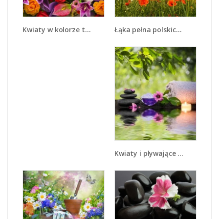
Łąka pełna polskich maków - K169
Kwiaty w kolorze tęczy - K462
Kwiaty i pływające świece - K648