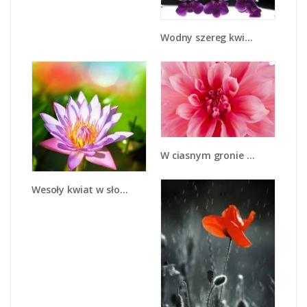
Wodny szereg kwiatowy - K905
W ciasnym gronie dalii - K867
Wesoły kwiat w słońcu - K455