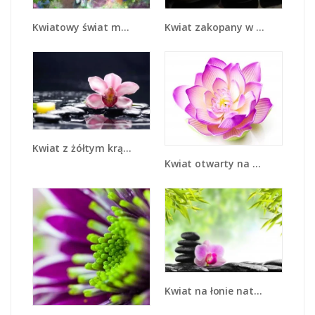
Kwiatowy świat mojej babci - K672
Kwiat zakopany w kamieniach - K521
Kwiat z żółtym krążkiem - K1030
Kwiat otwarty na świat - K890
Kwiat na łonie natury - K592