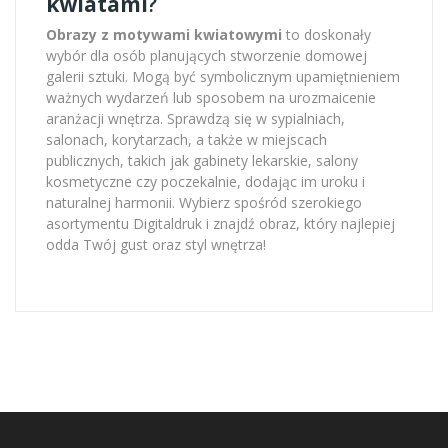
kwiatami
?
Obrazy z motywami kwiatowymi
to doskonały
wybór dla osób planujących stworzenie domowej
galerii sztuki. Mogą być symbolicznym upamiętnieniem
ważnych wydarzeń lub sposobem na urozmaicenie
aranżacji wnętrza. Sprawdzą się w sypialniach,
salonach, korytarzach, a także w miejscach
publicznych, takich jak gabinety lekarskie, salony
kosmetyczne czy poczekalnie, dodając im uroku i
naturalnej harmonii. Wybierz spośród szerokiego
asortymentu Digitaldruk i znajdź obraz, który najlepiej
odda Twój gust oraz styl wnętrza!