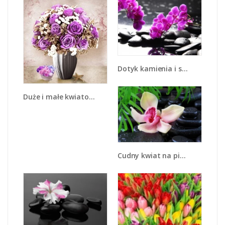
Dotyk kamienia i storczyka - K526
Duże i małe kwiatowe wazoniki - K920
Cudny kwiat na pierwszym planie - K951