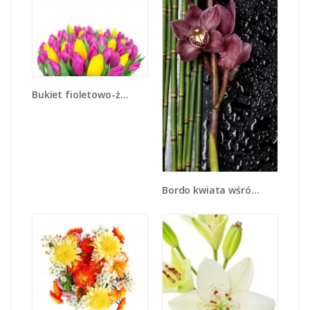
Bukiet fioletowo-żółtych tulipanów - K778
Bordo kwiata wśród bambusów - K576