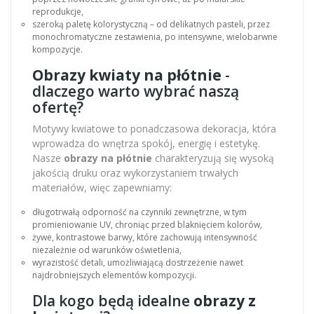
reprodukcje,
szeroką paletę kolorystyczną – od delikatnych pasteli, przez
monochromatyczne zestawienia, po intensywne, wielobarwne
kompozycje.
Obrazy kwiaty na płótnie
-
dlaczego warto wybrać naszą
ofertę?
Motywy kwiatowe to ponadczasowa dekoracja, która
wprowadza do wnętrza spokój, energię i estetykę.
Nasze
obrazy na płótnie
charakteryzują się wysoką
jakością druku oraz wykorzystaniem trwałych
materiałów, więc zapewniamy:
długotrwałą odporność na czynniki zewnętrzne, w tym
promieniowanie UV, chroniąc przed blaknięciem kolorów,
żywe, kontrastowe barwy, które zachowują intensywność
niezależnie od warunków oświetlenia,
wyrazistość detali, umożliwiającą dostrzeżenie nawet
najdrobniejszych elementów kompozycji.
Dla kogo będą idealne
obrazy z