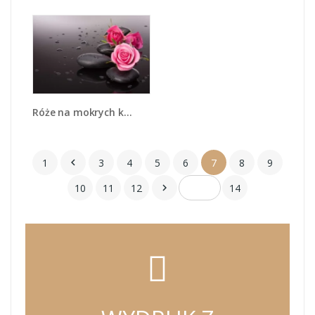
Róże na mokrych kamieniach - K822
1
3
4
5
6
7
8
9

10
11
12
14
