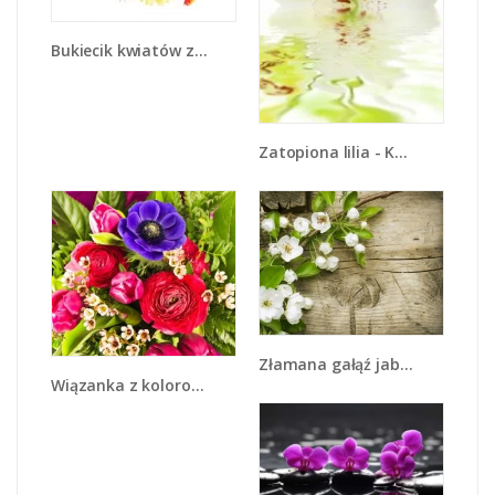
Bukiecik kwiatów z ogródka - K118
Zatopiona lilia - K677
Złamana gałąź jabłoni - K543
Wiązanka z kolorowych ogrodowych kwiatów - K035