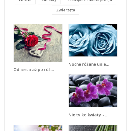
Zwierzęta
Nocne różane uniesienie - K367
Od serca aż po różę - K1013
Nie tylko kwiaty - K884