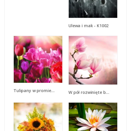
Ulewa i mak - K1002
Tulipany w promieniach słońca - K080
W pół rozwinięte biało-różowe magnolie - K033