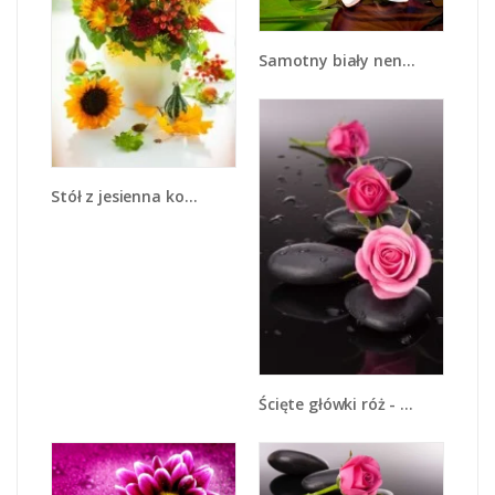
Samotny biały nenufar - K057
Stół z jesienna kompozycją - K841
Ścięte główki róż - K827