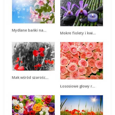
Mydlane bańki nad kwiatami - K669
Mokre fiolety i kwiaty - K880
Mak wśród szarości - K962
Łososiowe głowy róż - K116