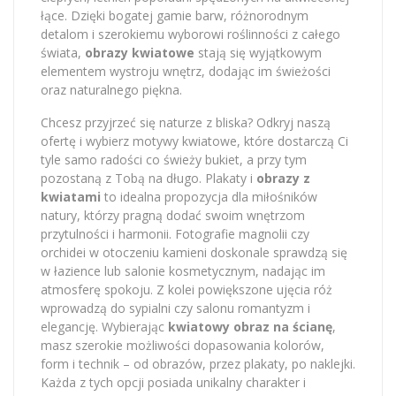
łące. Dzięki bogatej gamie barw, różnorodnym
detalom i szerokiemu wyborowi roślinności z całego
świata,
obrazy kwiatowe
stają się wyjątkowym
elementem wystroju wnętrz, dodając im świeżości
oraz naturalnego piękna.
Chcesz przyjrzeć się naturze z bliska? Odkryj naszą
ofertę i wybierz motywy kwiatowe, które dostarczą Ci
tyle samo radości co świeży bukiet, a przy tym
pozostaną z Tobą na długo. Plakaty i
obrazy z
kwiatami
to idealna propozycja dla miłośników
natury, którzy pragną dodać swoim wnętrzom
przytulności i harmonii. Fotografie magnolii czy
orchidei w otoczeniu kamieni doskonale sprawdzą się
w łazience lub salonie kosmetycznym, nadając im
atmosferę spokoju. Z kolei powiększone ujęcia róż
wprowadzą do sypialni czy salonu romantyzm i
elegancję. Wybierając
kwiatowy obraz na ścianę
,
masz szerokie możliwości dopasowania kolorów,
form i technik – od obrazów, przez plakaty, po naklejki.
Każda z tych opcji posiada unikalny charakter i