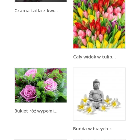
Czarna tafla z kwiatem - K520
Cały widok w tulipanach - K804
Bukiet róż wypełniony trawką - K068
Budda w białych kwiatach - K599