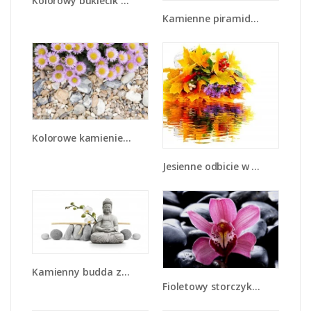
Kolorowy bukiecik do małej rączki - K125
Kamienne piramidy z płatkami - K969
Kolorowe kamienie czy małe kwiatuszki - K146
Jesienne odbicie w wodzie - K701
Kamienny budda z kwiatem - K610
Fioletowy storczyk i ciemne kamienie - K036