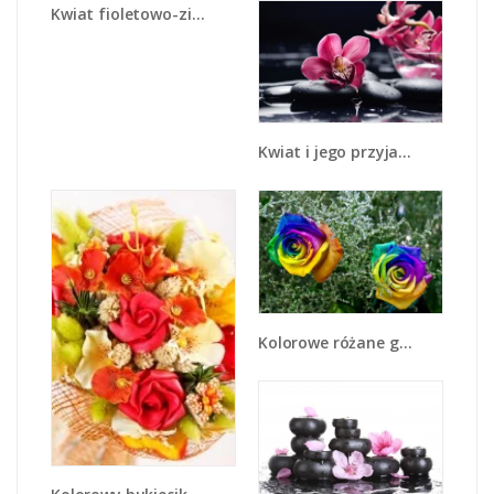
Kwiat fioletowo-zielony w słońcu - K099
Kwiat i jego przyjaciele - K1014
Kolorowe różane główki - K800