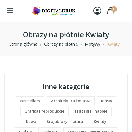
0
Obrazy na płótnie Kwiaty
Strona główna
Obrazy na płótnie
Motywy
Kwiaty
Inne kategorie
Bestsellery
Architektura i miasta
Mosty
Grafika i reprodukcje
Jedzenie i napoje
Kawa
Krajobrazy i natura
Kwiaty
Ludzie
Obiekty
Transport i motoryzacja