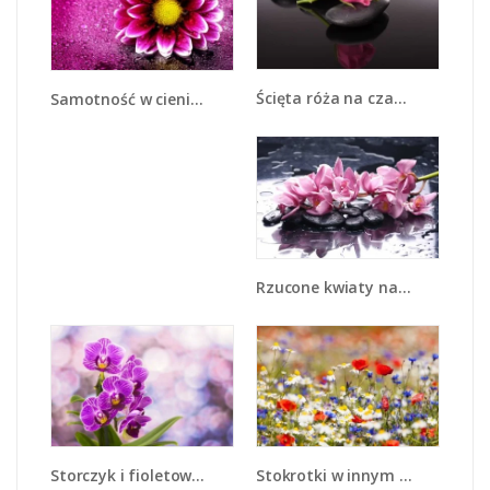
Ścięta róża na czarnej tafli - K832
Samotność w cieniu gerbera - K203
Rzucone kwiaty na wodę - K997
Storczyk i fioletowe tło - K863
Stokrotki w innym towarzystwie - K895