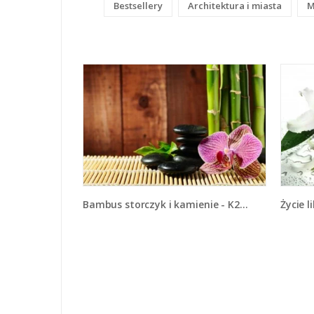
Bestsellery
Architektura i miasta
M
Bambus storczyk i kamienie - K279
Życie 