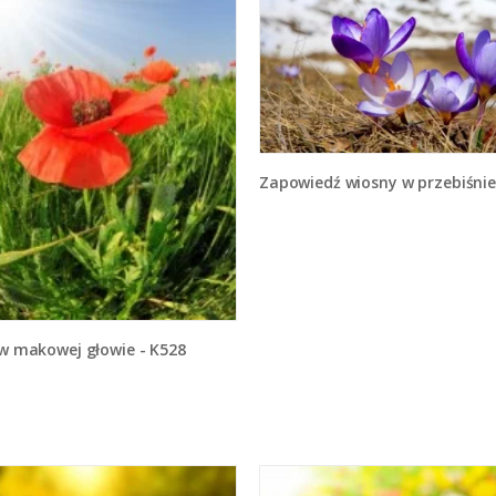
Zapowiedź wiosny w przebiśniegu - K2
ń w makowej głowie - K528