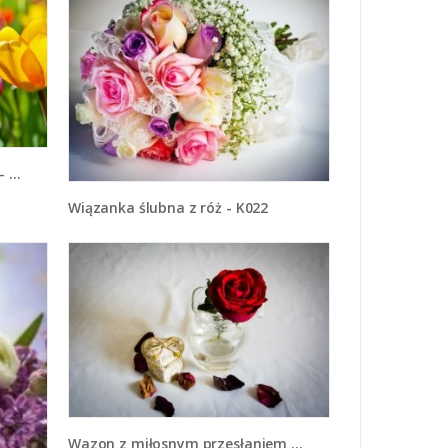
13
Wiązanka ślubna z róż - K022
Wazon z miłosnym przesłaniem - K743