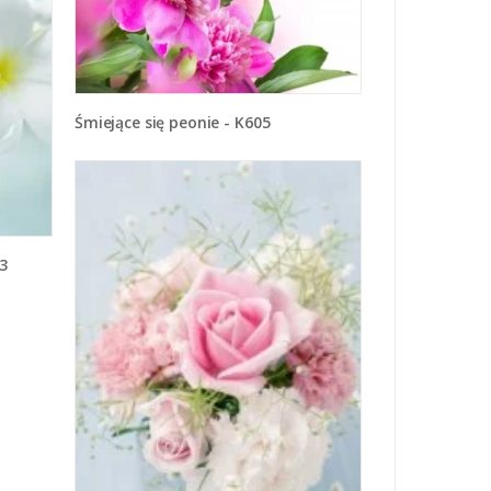
Śmiejące się peonie - K605
3