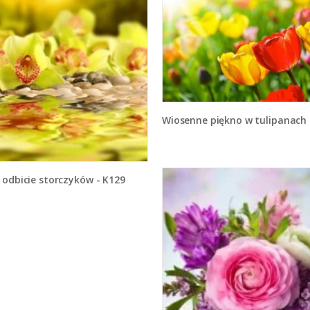
Wiosenne piękno w tulipanach - K2
 odbicie storczyków - K129