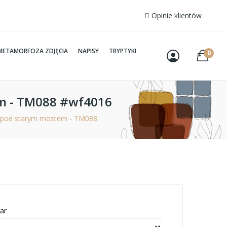
Opinie klientów
METAMORFOZA ZDJĘCIA
NAPISY
TRYPTYKI
0
m - TM088 #wf4016
pod starym mostem - TM088
ar