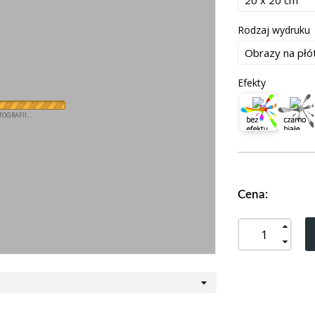
Rodzaj wydruku
Efekty
OGRAFII...
Cena: