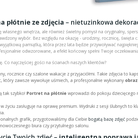
a płótnie ze zdjęcia
– nietuzinkowa dekorac
 własnego wnętrza, ale również świetny pomysł na oryginalny, sperso
wdzony wybór. Bez względu na okazję - urodziny, rocznicę, święta c
m wyjątkową pamiątką, która przez lata będzie przywoływać najpiękni
fesjonalnie odwzorowane, a efekt końcowy spełni Twoje oczekiwania
. Co najczęściej gości na ścianach naszych klientów?
iny, rocznice czy szalone wakacje z przyjaciółmi. Takie zdjęcia to k
nt, który zawsze wywołuje uśmiech, a profesjonalnie wykonany
obraz
ą tak szybko!
Portret na płótnie
wprowadzi do pokoju dziecięcego r
 w życiu zasługuje na oprawę premium. Wydruki z sesji ślubnych to kl
ia.
sjonalnych grafik, przygotowaliśmy dla Ciebie
bogatą bazę zdjęć
podzie
l nowoczesnego biura czy przytulnego salonu.
ycie Twoich zdjęć –
inteligentna poprawa ja