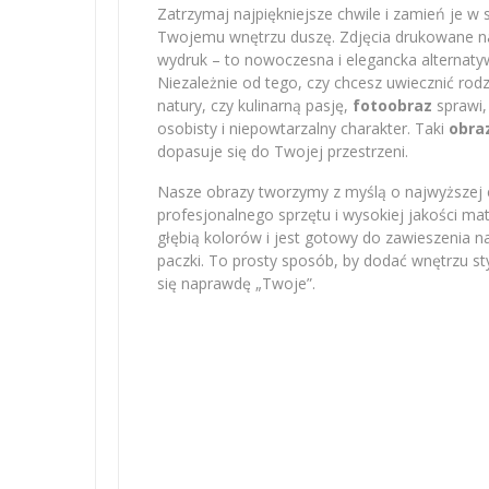
Zatrzymaj najpiękniejsze chwile i zamień je w 
Twojemu wnętrzu duszę. Zdjęcia drukowane na 
wydruk – to nowoczesna i elegancka alternatyw
Niezależnie od tego, czy chcesz uwiecznić r
natury, czy kulinarną pasję,
fotoobraz
sprawi,
osobisty i niepowtarzalny charakter. Taki
obra
dopasuje się do Twojej przestrzeni.
Nasze obrazy tworzymy z myślą o najwyższej e
profesjonalnego sprzętu i wysokiej jakości m
głębią kolorów i jest gotowy do zawieszenia na
paczki. To prosty sposób, by dodać wnętrzu sty
się naprawdę „Twoje”.