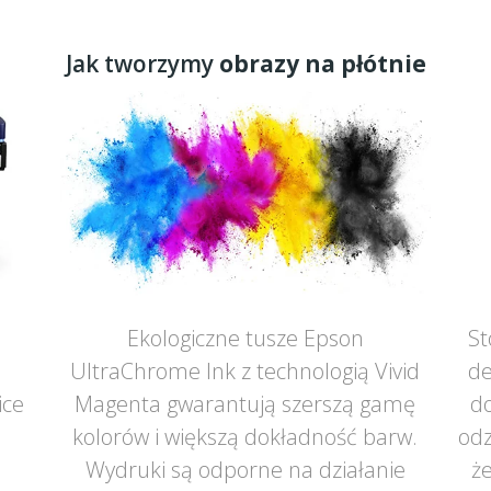
Jak tworzymy
obrazy na płótnie
Ekologiczne tusze Epson
St
UltraChrome Ink z technologią Vivid
de
ice
Magenta gwarantują szerszą gamę
do
ą
kolorów i większą dokładność barw.
odz
Wydruki są odporne na działanie
że