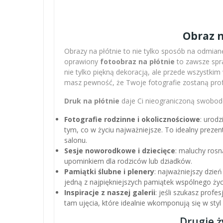
Obraz n
Obrazy na płótnie to nie tylko sposób na odmianę
oprawiony
fotoobraz na płótnie
to zawsze spra
nie tylko piękną dekoracją, ale przede wszystki
masz pewność, że Twoje fotografie zostaną pro
Druk na płótnie
daje Ci nieograniczoną swobodę
Fotografie rodzinne i okolicznościowe
: urodz
tym, co w życiu najważniejsze. To idealny preze
salonu.
Sesje noworodkowe i dziecięce
: maluchy rosn
upominkiem dla rodziców lub dziadków.
Pamiątki ślubne i plenery
: najważniejszy dzień
jedną z najpiękniejszych pamiątek wspólnego życ
Inspiracje z naszej galerii
: jeśli szukasz profe
tam ujęcia, które idealnie wkomponują się w sty
Drugie ż