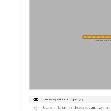
ŁADOWANIE FOT
link
Generuj link do kompozycji
Ustaw ramkę tak, jaki chcesz otrzymać wydruk.