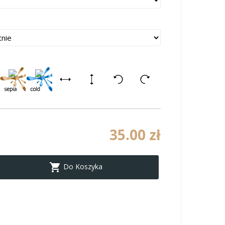
35.00 zł

Do Koszyka