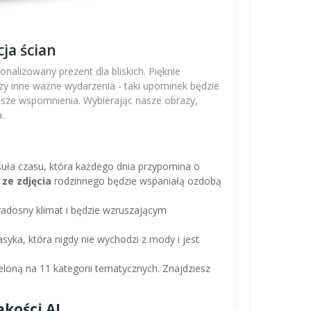
ja ścian
nalizowany prezent dla bliskich. Pięknie
zy inne ważne wydarzenia - taki upominek będzie
ejsze wspomnienia. Wybierając nasze obrazy,
.
apsuła czasu, która każdego dnia przypomina o
 ze zdjęcia
rodzinnego będzie wspaniałą ozdobą
adosny klimat i będzie wzruszającym
asyka, która nigdy nie wychodzi z mody i jest
loną na 11 kategorii tematycznych. Znajdziesz
kości AI