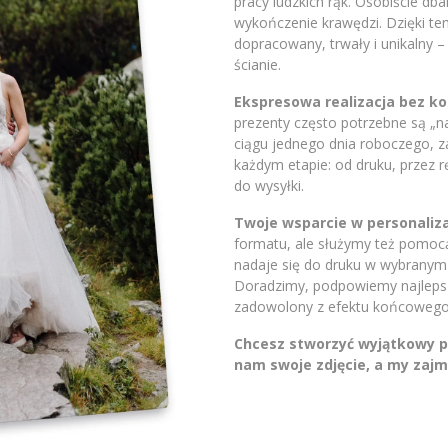
pracy ludzkich rąk. Osobiście db
wykończenie krawędzi. Dzięki t
dopracowany, trwały i unikalny 
ścianie.
Ekspresowa realizacja bez 
prezenty często potrzebne są „
ciągu jednego dnia roboczego, 
każdym etapie: od druku, przez 
do wysyłki.
Twoje wsparcie w personaliza
formatu, ale służymy też pomocą.
nadaje się do druku w wybranym 
Doradzimy, podpowiemy najlepsze
zadowolony z efektu końcowego
Chcesz stworzyć wyjątkowy pr
nam swoje zdjęcie, a my zajm