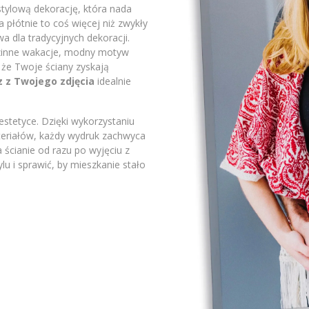
stylową dekorację, która nada
płótnie to coś więcej niż zwykły
a dla tradycyjnych dekoracji.
odzinne wakacje, modny motyw
 że Twoje ściany zyskają
z z Twojego zdjęcia
idealnie
stetyce. Dzięki wykorzystaniu
ateriałów, każdy wydruk zachwyca
 ścianie od razu po wyjęciu z
lu i sprawić, by mieszkanie stało