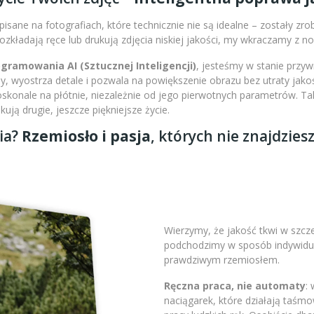
isane na fotografiach, które technicznie nie są idealne – zostały zr
 rozkładają ręce lub drukują zdjęcia niskiej jakości, my wkraczamy z 
amowania AI (Sztucznej Inteligencji)
, jesteśmy w stanie przy
 wyostrza detale i pozwala na powiększenie obrazu bez utraty jakoś
doskonale na płótnie, niezależnie od jego pierwotnych parametrów. 
ją drugie, jeszcze piękniejsze życie.
ia?
Rzemiosło i pasja
, których nie znajdzies
Wierzymy, że jakość tkwi w szc
podchodzimy w sposób indywidual
prawdziwym rzemiosłem.
Ręczna praca, nie automaty
:
naciągarek, które działają taśm