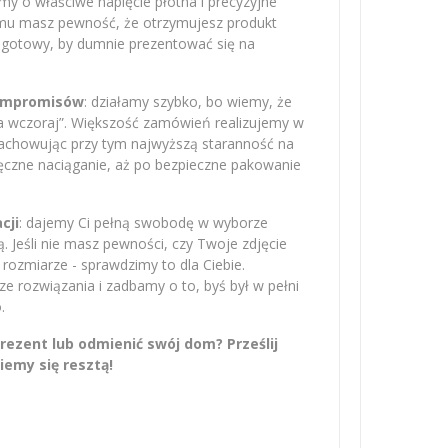
amy o właściwe napięcie płótna i precyzyjne
emu masz pewność, że otrzymujesz produkt
– gotowy, by dumnie prezentować się na
kompromisów
: działamy szybko, bo wiemy, że
na wczoraj”. Większość zamówień realizujemy w
zachowując przy tym najwyższą staranność na
ręczne naciąganie, aż po bezpieczne pakowanie
cji
: dajemy Ci pełną swobodę w wyborze
 Jeśli nie masz pewności, czy Twoje zdjęcie
rozmiarze - sprawdzimy to dla Ciebie.
 rozwiązania i zadbamy o to, byś był w pełni
.
ezent lub odmienić swój dom? Prześlij
iemy się resztą!