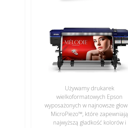
Używamy drukarek
wielkoformatowych Epson
wyposażonych w najnowsze głow
MicroPiezo™, które zapewniaj
najwyższą gładkość kolorów i