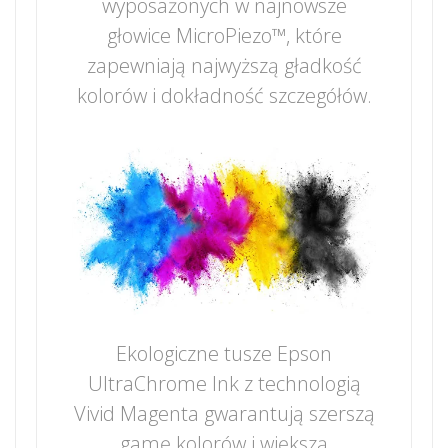
wyposażonych w najnowsze
głowice MicroPiezo™, które
zapewniają najwyższą gładkość
kolorów i dokładność szczegółów.
Ekologiczne tusze Epson
UltraChrome Ink z technologią
Vivid Magenta gwarantują szerszą
gamę kolorów i większą