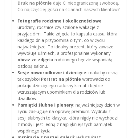
Druk na płótnie
daje Ci nieograniczoną swobodę.
Co najczęściej gości na ścianach naszych klientów?
Fotografie rodzinne i okolicznościowe
:
urodziny, rocznice czy szalone wakacje z
przyjaciółmi. Takie zdjęcia to kapsuła czasu, która
każdego dnia przypomina o tym, co w życiu
najważniejsze. To idealny prezent, który zawsze
wywołuje uśmiech, a profesjonalnie wykonany
obraz ze zdjęcia
rodzinnego będzie wspaniałą
ozdobą salonu.
Sesje noworodkowe i dziecięce
: maluchy rosną
tak szybko!
Portret na płótnie
wprowadzi do
pokoju dziecięcego radosny klimat i będzie
wzruszającym upominkiem dla rodziców lub
dziadków.
Pamiątki ślubne i plenery
: najważniejszy dzień w
życiu zasługuje na oprawę premium. Wydruki z
sesji ślubnych to klasyka, która nigdy nie wychodzi
z mody i jest jedną z najpiękniejszych pamiątek
wspólnego życia.
Inspiracje z naszej galerii
: jeśli szukasz