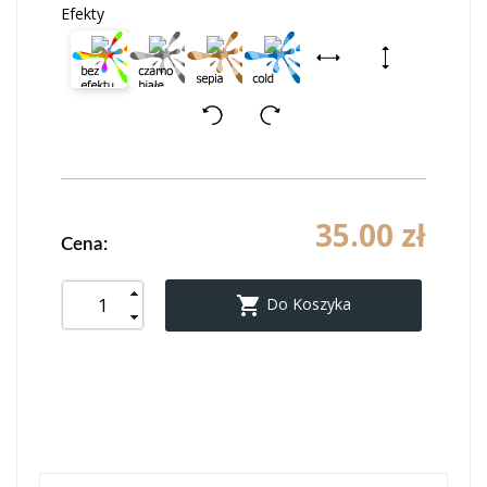
Efekty
35.00 zł
Cena:

Do Koszyka