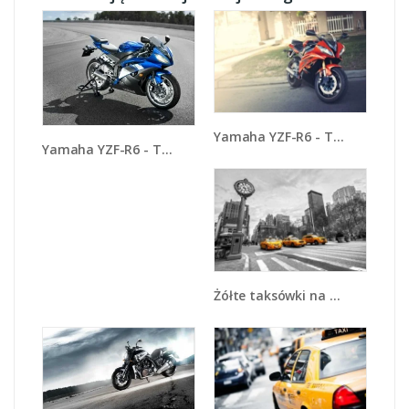
Yamaha YZF-R6 - TM117
Yamaha YZF-R6 - TM098
Żółte taksówki na szarym tle miasta - TM225