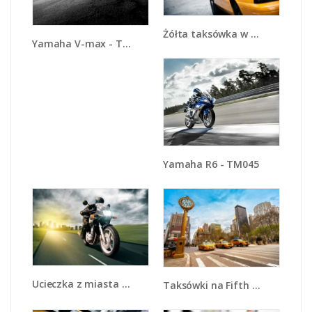
Żółta taksówka w Nowym Yorku - TM150
Yamaha V-max - TM054
Yamaha R6 - TM045
Ucieczka z miasta na ścigaczu - TM144
Taksówki na Fifth Avenue - TM223