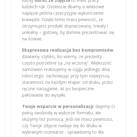
każdy
obraz ze zdjęcia
to efekt pracy
ludzkich rąk. Osobiście dbamy o właściwe
napięcie płótna i precyzyjne wykończenie
krawędzi. Dzięki temu masz pewność, że
otrzymujesz produkt dopracowany, trwały i
unikalny – gotowy, by dumnie prezentować się
na ścianie.
Ekspresowa realizacja bez kompromisów
:
działamy szybko, bo wiemy, że prezenty
często potrzebne są „na wczoraj”. Większość
zamówień realizujemy w ciągu jednego dnia
roboczego, zachowując przy tym najwyższą
staranność na każdym etapie: od druku, przez
ręczne naciąganie, aż po bezpieczne
pakowanie do wysyłki.
Twoje wsparcie w personalizacji
: dajemy Ci
pełną swobodę w wyborze formatu, ale
służymy też pomocą. Jeśli nie masz pewności,
czy Twoje zdjęcie nadaje się do druku w
wybranym rozmiarze - sprawdzimy to dla