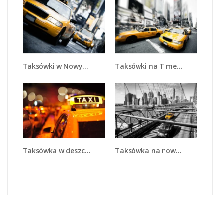
Taksówki w Nowym Jorku - TM151
Taksówki na Times Square - TM152
Taksówka na nowojorskim moście - TM224
Taksówka w deszczu - TM218