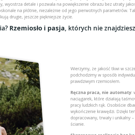
 wyostrza detale i pozwala na powiększenie obrazu bez utraty jakoś
doskonale na płótnie, niezależnie od jego pierwotnych parametrów. 
ją drugie, jeszcze piękniejsze życie.
ia?
Rzemiosło i pasja
, których nie znajdzies
Wierzymy, że jakość tkwi w szc
podchodzimy w sposób indywidual
prawdziwym rzemiosłem.
Ręczna praca, nie automaty
:
naciągarek, które działają taśm
pracy ludzkich rąk. Osobiście db
wykończenie krawędzi. Dzięki t
dopracowany, trwały i unikalny 
ścianie.