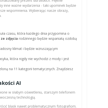
nalizowany prezent dla bliskich. Pięknie
zy inne ważne wydarzenia - taki upominek będzie
ejsze wspomnienia. Wybierając nasze obrazy,
.
apsuła czasu, która każdego dnia przypomina o
 ze zdjęcia
rodzinnego będzie wspaniałą ozdobą
adosny klimat i będzie wzruszającym
asyka, która nigdy nie wychodzi z mody i jest
loną na 11 kategorii tematycznych. Znajdziesz
kości AI
obione w słabym oświetleniu, starszym telefonem
nowoczesną technologią.
wrócić blask nawet problematycznym fotografiom.