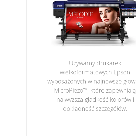
Używamy drukarek
wielkoformatowych Epson
wyposażonych w najnowsze głow
MicroPiezo™, które zapewniaj
najwyższą gładkość kolorów i
dokładność szczegółów.