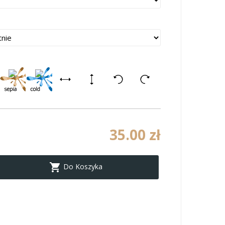
35.00 zł

Do Koszyka