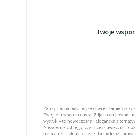
Twoje wspom
Zatrzymaj najpiękniejsze chwile i zamień je w 
Twojemu wnętrzu duszę. Zdjęcia drukowane na 
wydruk – to nowoczesna i elegancka alternatyw
Niezależnie od tego, czy chcesz uwiecznić r
natury, czy kulinarną pasję,
fotoobraz
sprawi,