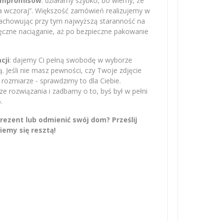
kompromisów
: działamy szybko, bo wiemy, że
na wczoraj”. Większość zamówień realizujemy w
zachowując przy tym najwyższą staranność na
ręczne naciąganie, aż po bezpieczne pakowanie
cji
: dajemy Ci pełną swobodę w wyborze
 Jeśli nie masz pewności, czy Twoje zdjęcie
rozmiarze - sprawdzimy to dla Ciebie.
 rozwiązania i zadbamy o to, byś był w pełni
.
ezent lub odmienić swój dom? Prześlij
iemy się resztą!