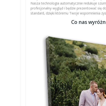
Nasza technologia automatycznie redukuje szumy,
profesjonalny wygląd i będzie prezentować się 
standard, dzięki któremu Twoje wspomnienia zysku
Co nas wyróżn