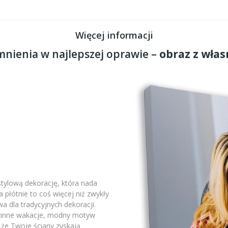
Więcej informacji
nienia w najlepszej oprawie –
obraz z włas
stylową dekorację, która nada
płótnie to coś więcej niż zwykły
a dla tradycyjnych dekoracji.
odzinne wakacje, modny motyw
 że Twoje ściany zyskają