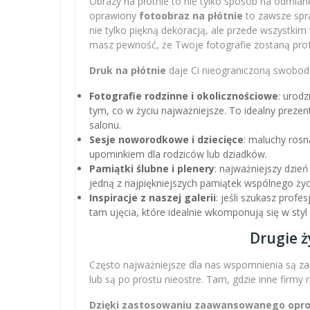
Obrazy na płótnie to nie tylko sposób na odmianę
oprawiony
fotoobraz na płótnie
to zawsze spra
nie tylko piękną dekoracją, ale przede wszystki
masz pewność, że Twoje fotografie zostaną pro
Druk na płótnie
daje Ci nieograniczoną swobodę
Fotografie rodzinne i okolicznościowe
: urodz
tym, co w życiu najważniejsze. To idealny preze
salonu.
Sesje noworodkowe i dziecięce
: maluchy rosn
upominkiem dla rodziców lub dziadków.
Pamiątki ślubne i plenery
: najważniejszy dzień
jedną z najpiękniejszych pamiątek wspólnego życ
Inspiracje z naszej galerii
: jeśli szukasz profe
tam ujęcia, które idealnie wkomponują się w sty
Drugie ż
Często najważniejsze dla nas wspomnienia są zap
lub są po prostu nieostre. Tam, gdzie inne firmy
Dzięki zastosowaniu zaawansowanego oprogr