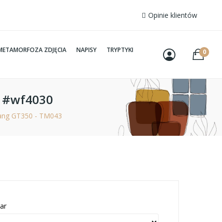
Opinie klientów
METAMORFOZA ZDJĘCIA
NAPISY
TRYPTYKI
0
3 #wf4030
ang GT350 - TM043
ar