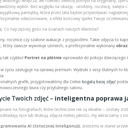
 własnego wnętrza, ale również świetny pomysł na oryginalny, sperso
wdzony wybór. Bez względu na okazję - urodziny, rocznicę, święta c
m wyjątkową pamiątką, która przez lata będzie przywoływać najpiękni
fesjonalnie odwzorowane, a efekt końcowy spełni Twoje oczekiwania
. Co najczęściej gości na ścianach naszych klientów?
iny, rocznice czy szalone wakacje z przyjaciółmi. Takie zdjęcia to k
nt, który zawsze wywołuje uśmiech, a profesjonalnie wykonany
obraz
ą tak szybko!
Portret na płótnie
wprowadzi do pokoju dziecięcego r
 w życiu zasługuje na oprawę premium. Wydruki z sesji ślubnych to kl
ia.
sjonalnych grafik, przygotowaliśmy dla Ciebie
bogatą bazę zdjęć
podzie
l nowoczesnego biura czy przytulnego salonu.
ycie Twoich zdjęć –
inteligentna poprawa ja
isane na fotografiach, które technicznie nie są idealne – zostały zr
 rozkładają ręce lub drukują zdjęcia niskiej jakości, my wkraczamy z 
amowania AI (Sztucznej Inteligencji)
, jesteśmy w stanie przy