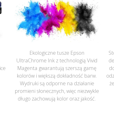
Ekologiczne tusze Epson
St
UltraChrome Ink z technologią Vivid
de
ice
Magenta gwarantują szerszą gamę
do
ą
kolorów i większą dokładność barw.
odz
Wydruki są odporne na działanie
że
promieni słonecznych, więc niezwykle
długo zachowują kolor oraz jakość.