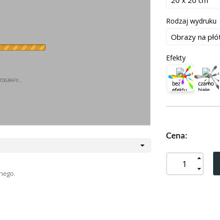
Rodzaj wydruku
Efekty
OGRAFII...
Cena:
nego.