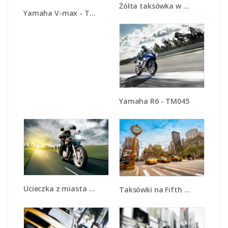
Żółta taksówka w Nowym Yorku - TM150
Yamaha V-max - TM054
Yamaha R6 - TM045
Ucieczka z miasta na ścigaczu - TM144
Taksówki na Fifth Avenue - TM223