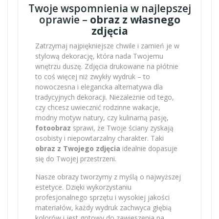
Twoje wspomnienia w najlepszej
oprawie –
obraz z własnego
zdjęcia
Zatrzymaj najpiękniejsze chwile i zamień je w
stylową dekorację, która nada Twojemu
wnętrzu duszę. Zdjęcia drukowane na płótnie
to coś więcej niż zwykły wydruk – to
nowoczesna i elegancka alternatywa dla
tradycyjnych dekoracji. Niezależnie od tego,
czy chcesz uwiecznić rodzinne wakacje,
modny motyw natury, czy kulinarną pasję,
fotoobraz
sprawi, że Twoje ściany zyskają
osobisty i niepowtarzalny charakter. Taki
obraz z Twojego zdjęcia
idealnie dopasuje
się do Twojej przestrzeni.
Nasze obrazy tworzymy z myślą o najwyższej
estetyce. Dzięki wykorzystaniu
profesjonalnego sprzętu i wysokiej jakości
materiałów, każdy wydruk zachwyca głębią
kolorów i jest gotowy do zawieszenia na