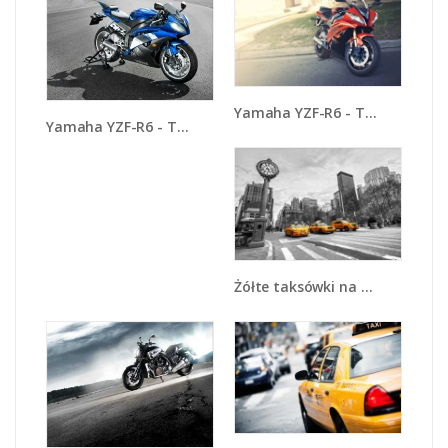
Yamaha YZF-R6 - TM117
Yamaha YZF-R6 - TM098
Żółte taksówki na szarym tle miasta - TM225