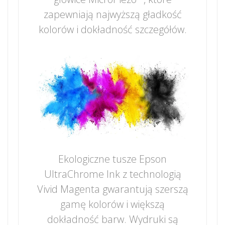
zapewniają najwyższą gładkość
kolorów i dokładność szczegółów.
Ekologiczne tusze Epson
UltraChrome Ink z technologią
Vivid Magenta gwarantują szerszą
gamę kolorów i większą
dokładność barw. Wydruki są