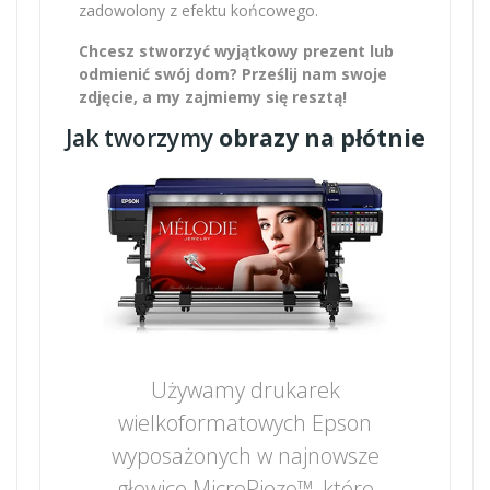
zadowolony z efektu końcowego.
Chcesz stworzyć wyjątkowy prezent lub
odmienić swój dom? Prześlij nam swoje
zdjęcie, a my zajmiemy się resztą!
Jak tworzymy
obrazy na płótnie
Używamy drukarek
wielkoformatowych Epson
wyposażonych w najnowsze
głowice MicroPiezo™, które