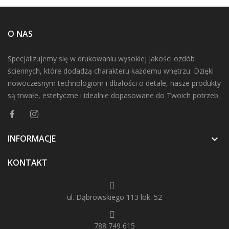
O NAS
Specjalizujemy się w drukowaniu wysokiej jakości ozdób
ściennych, które dodadzą charakteru każdemu wnętrzu. Dzięki
nowoczesnym technologiom i dbałości o detale, nasze produkty
są trwałe, estetyczne i idealnie dopasowane do Twoich potrzeb.
INFORMACJE

KONTAKT
ul. Dąbrowskiego 113 lok. 52
788 749 615