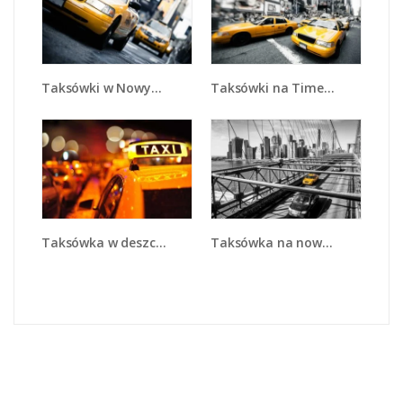
Taksówki w Nowym Jorku - TM151
Taksówki na Times Square - TM152
Taksówka na nowojorskim moście - TM224
Taksówka w deszczu - TM218