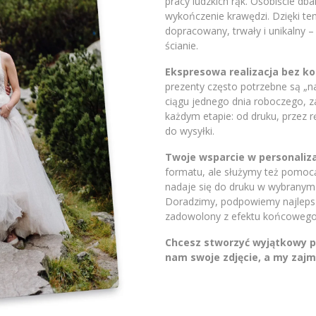
pracy ludzkich rąk. Osobiście db
wykończenie krawędzi. Dzięki t
dopracowany, trwały i unikalny 
ścianie.
Ekspresowa realizacja bez 
prezenty często potrzebne są „
ciągu jednego dnia roboczego, 
każdym etapie: od druku, przez 
do wysyłki.
Twoje wsparcie w personaliza
formatu, ale służymy też pomocą.
nadaje się do druku w wybranym 
Doradzimy, podpowiemy najlepsze
zadowolony z efektu końcowego
Chcesz stworzyć wyjątkowy pr
nam swoje zdjęcie, a my zajm