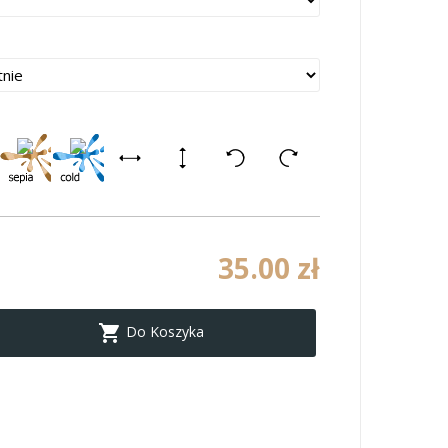
35.00 zł

Do Koszyka