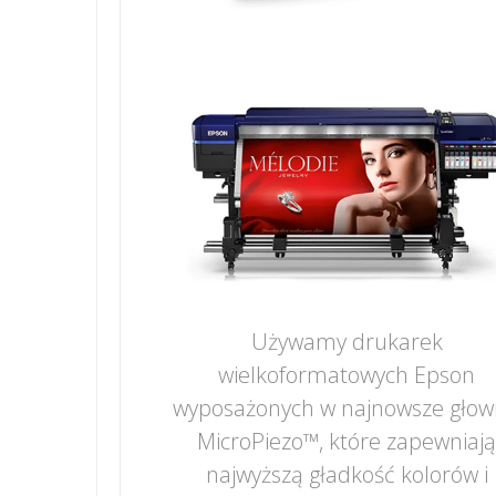
Używamy drukarek
wielkoformatowych Epson
wyposażonych w najnowsze głow
MicroPiezo™, które zapewniaj
najwyższą gładkość kolorów i