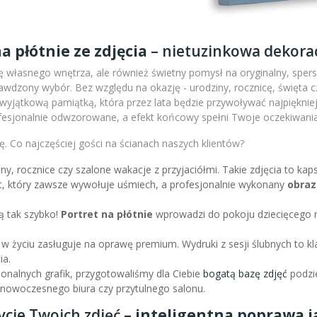
a płótnie ze zdjęcia
– nietuzinkowa dekorac
 własnego wnętrza, ale również świetny pomysł na oryginalny, sperso
wdzony wybór. Bez względu na okazję - urodziny, rocznicę, święta c
m wyjątkową pamiątką, która przez lata będzie przywoływać najpiękni
fesjonalnie odwzorowane, a efekt końcowy spełni Twoje oczekiwania
. Co najczęściej gości na ścianach naszych klientów?
iny, rocznice czy szalone wakacje z przyjaciółmi. Takie zdjęcia to k
nt, który zawsze wywołuje uśmiech, a profesjonalnie wykonany
obraz
ą tak szybko!
Portret na płótnie
wprowadzi do pokoju dziecięcego r
 w życiu zasługuje na oprawę premium. Wydruki z sesji ślubnych to kl
ia.
sjonalnych grafik, przygotowaliśmy dla Ciebie
bogatą bazę zdjęć
podzie
l nowoczesnego biura czy przytulnego salonu.
ycie Twoich zdjęć –
inteligentna poprawa ja