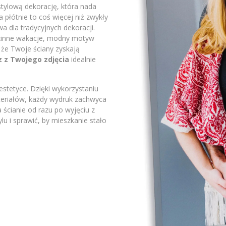
stylową dekorację, która nada
płótnie to coś więcej niż zwykły
a dla tradycyjnych dekoracji.
odzinne wakacje, modny motyw
 że Twoje ściany zyskają
z z Twojego zdjęcia
idealnie
stetyce. Dzięki wykorzystaniu
ateriałów, każdy wydruk zachwyca
 ścianie od razu po wyjęciu z
lu i sprawić, by mieszkanie stało