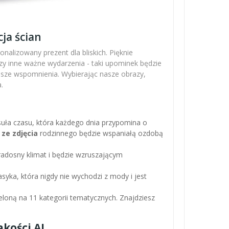
ja ścian
nalizowany prezent dla bliskich. Pięknie
zy inne ważne wydarzenia - taki upominek będzie
ejsze wspomnienia. Wybierając nasze obrazy,
.
apsuła czasu, która każdego dnia przypomina o
 ze zdjęcia
rodzinnego będzie wspaniałą ozdobą
adosny klimat i będzie wzruszającym
asyka, która nigdy nie wychodzi z mody i jest
loną na 11 kategorii tematycznych. Znajdziesz
kości AI