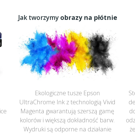
Jak tworzymy
obrazy na płótnie
Ekologiczne tusze Epson
St
UltraChrome Ink z technologią Vivid
de
ice
Magenta gwarantują szerszą gamę
do
ą
kolorów i większą dokładność barw.
odz
Wydruki są odporne na działanie
że