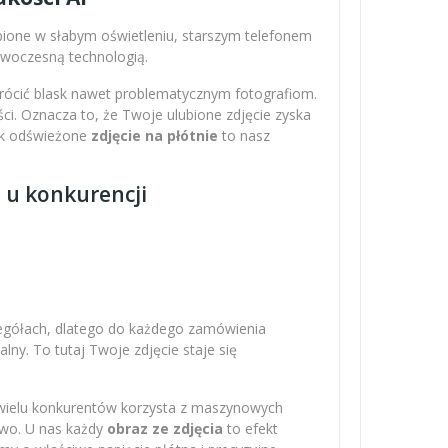
obione w słabym oświetleniu, starszym telefonem
nowoczesną technologią.
wrócić blask nawet problematycznym fotografiom.
ci. Oznacza to, że Twoje ulubione zdjęcie zyska
Tak odświeżone
zdjęcie na płótnie
to nasz
z u konkurencji
zegółach, dlatego do każdego zamówienia
ny. To tutaj Twoje zdjęcie staje się
 wielu konkurentów korzysta z maszynowych
owo. U nas każdy
obraz ze zdjęcia
to efekt