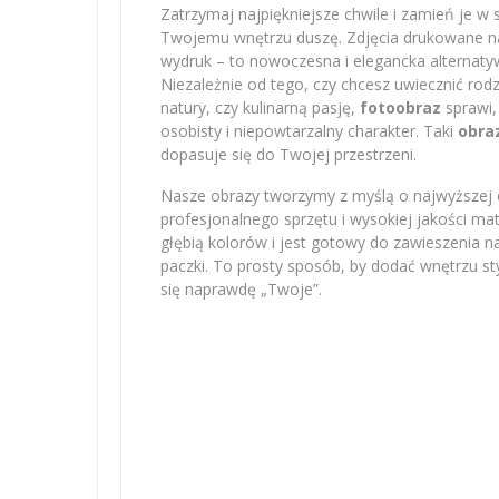
Zatrzymaj najpiękniejsze chwile i zamień je w 
Twojemu wnętrzu duszę. Zdjęcia drukowane na 
wydruk – to nowoczesna i elegancka alternatyw
Niezależnie od tego, czy chcesz uwiecznić r
natury, czy kulinarną pasję,
fotoobraz
sprawi,
osobisty i niepowtarzalny charakter. Taki
obra
dopasuje się do Twojej przestrzeni.
Nasze obrazy tworzymy z myślą o najwyższej e
profesjonalnego sprzętu i wysokiej jakości m
głębią kolorów i jest gotowy do zawieszenia na
paczki. To prosty sposób, by dodać wnętrzu sty
się naprawdę „Twoje”.