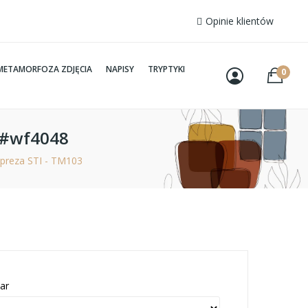
Opinie klientów
METAMORFOZA ZDJĘCIA
NAPISY
TRYPTYKI
0
 #wf4048
preza STI - TM103
ar