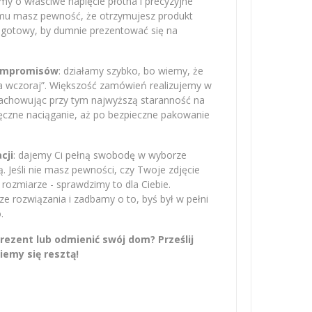
amy o właściwe napięcie płótna i precyzyjne
emu masz pewność, że otrzymujesz produkt
– gotowy, by dumnie prezentować się na
kompromisów
: działamy szybko, bo wiemy, że
na wczoraj”. Większość zamówień realizujemy w
zachowując przy tym najwyższą staranność na
ręczne naciąganie, aż po bezpieczne pakowanie
cji
: dajemy Ci pełną swobodę w wyborze
 Jeśli nie masz pewności, czy Twoje zdjęcie
rozmiarze - sprawdzimy to dla Ciebie.
 rozwiązania i zadbamy o to, byś był w pełni
.
ezent lub odmienić swój dom? Prześlij
iemy się resztą!