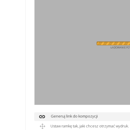
ŁADOWANIE FOT
link
Generuj link do kompozycji
Ustaw ramkę tak, jaki chcesz otrzymać wydruk.