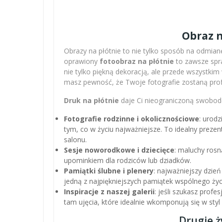
Obraz n
Obrazy na płótnie to nie tylko sposób na odmianę
oprawiony
fotoobraz na płótnie
to zawsze spra
nie tylko piękną dekoracją, ale przede wszystki
masz pewność, że Twoje fotografie zostaną pro
Druk na płótnie
daje Ci nieograniczoną swobodę
Fotografie rodzinne i okolicznościowe
: urodz
tym, co w życiu najważniejsze. To idealny preze
salonu.
Sesje noworodkowe i dziecięce
: maluchy rosn
upominkiem dla rodziców lub dziadków.
Pamiątki ślubne i plenery
: najważniejszy dzień
jedną z najpiękniejszych pamiątek wspólnego życ
Inspiracje z naszej galerii
: jeśli szukasz profe
tam ujęcia, które idealnie wkomponują się w sty
Drugie ż