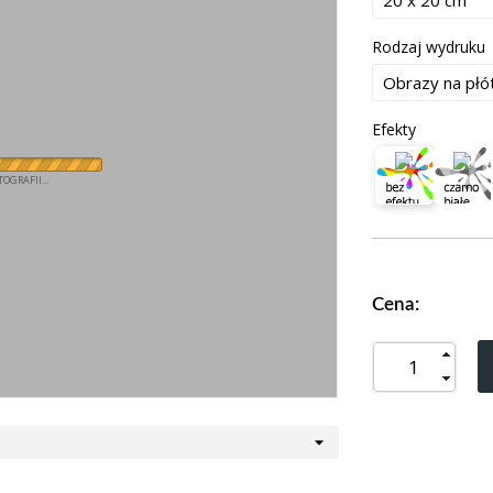
Rodzaj wydruku
Efekty
OGRAFII...
Cena: