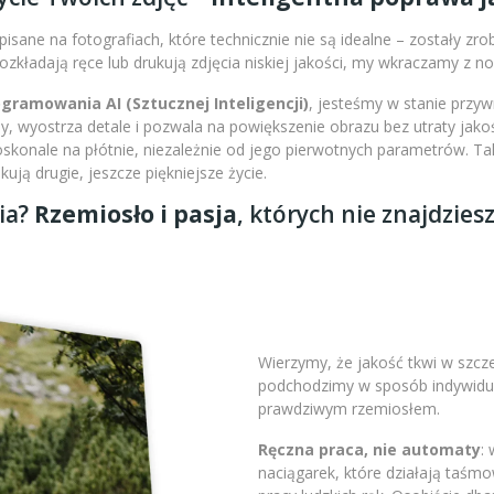
isane na fotografiach, które technicznie nie są idealne – zostały zr
 rozkładają ręce lub drukują zdjęcia niskiej jakości, my wkraczamy z 
amowania AI (Sztucznej Inteligencji)
, jesteśmy w stanie przy
 wyostrza detale i pozwala na powiększenie obrazu bez utraty jakoś
doskonale na płótnie, niezależnie od jego pierwotnych parametrów. 
ją drugie, jeszcze piękniejsze życie.
ia?
Rzemiosło i pasja
, których nie znajdzies
Wierzymy, że jakość tkwi w szc
podchodzimy w sposób indywidual
prawdziwym rzemiosłem.
Ręczna praca, nie automaty
:
naciągarek, które działają taśm