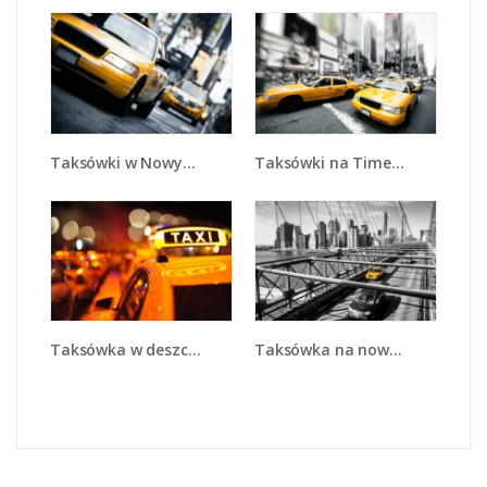
Taksówki w Nowym Jorku - TM151
Taksówki na Times Square - TM152
Taksówka na nowojorskim moście - TM224
Taksówka w deszczu - TM218