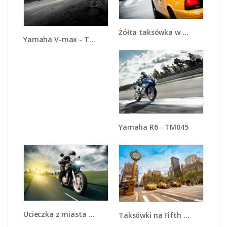
Żółta taksówka w Nowym Yorku - TM150
Yamaha V-max - TM054
Yamaha R6 - TM045
Ucieczka z miasta na ścigaczu - TM144
Taksówki na Fifth Avenue - TM223