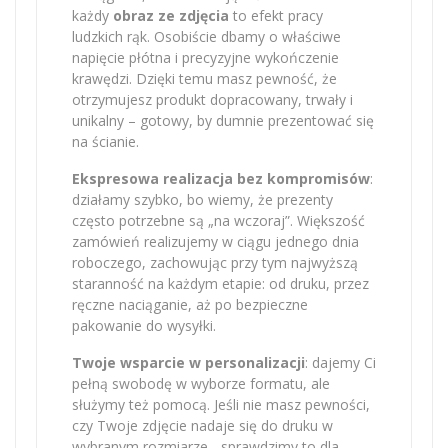
każdy
obraz ze zdjęcia
to efekt pracy
ludzkich rąk. Osobiście dbamy o właściwe
napięcie płótna i precyzyjne wykończenie
krawędzi. Dzięki temu masz pewność, że
otrzymujesz produkt dopracowany, trwały i
unikalny – gotowy, by dumnie prezentować się
na ścianie.
Ekspresowa realizacja bez kompromisów
:
działamy szybko, bo wiemy, że prezenty
często potrzebne są „na wczoraj”. Większość
zamówień realizujemy w ciągu jednego dnia
roboczego, zachowując przy tym najwyższą
staranność na każdym etapie: od druku, przez
ręczne naciąganie, aż po bezpieczne
pakowanie do wysyłki.
Twoje wsparcie w personalizacji
: dajemy Ci
pełną swobodę w wyborze formatu, ale
służymy też pomocą. Jeśli nie masz pewności,
czy Twoje zdjęcie nadaje się do druku w
wybranym rozmiarze - sprawdzimy to dla