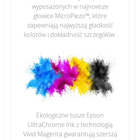
wyposażonych w najnowsze
głowice MicroPiezo™, które
zapewniają najwyższą gładkość
kolorów i dokładność szczegółów.
Ekologiczne tusze Epson
UltraChrome Ink z technologią
Vivid Magenta gwarantują szerszą