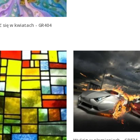
ić się w kwiatach - GR404