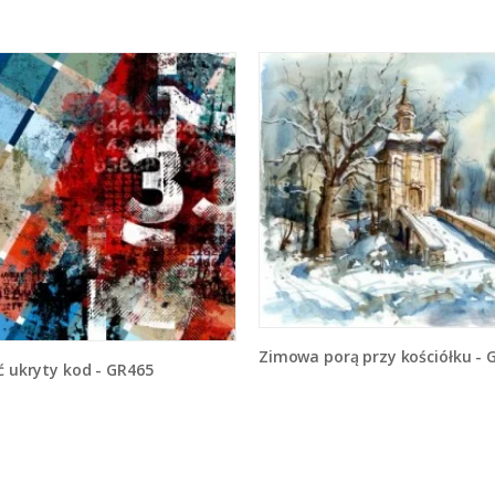
Zimowa porą przy kościółku - GR5
źć ukryty kod - GR465