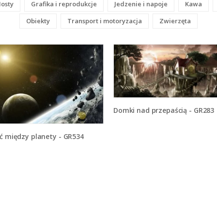
osty
Grafika i reprodukcje
Jedzenie i napoje
Kawa
Obiekty
Transport i motoryzacja
Zwierzęta
Domki nad przepaścią - GR283
eć między planety - GR534