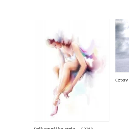
Czter
Delikatność baletnicy - GR268