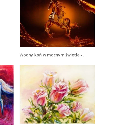
Wodny koń w mocnym świetle - GR228