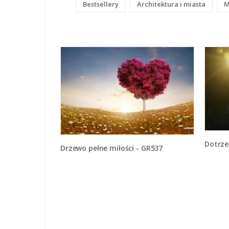
Bestsellery
Architektura i miasta
M
Dotrz
Drzewo pełne miłości - GR537