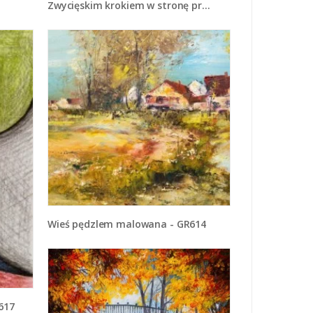
Zwycięskim krokiem w stronę prawdy - GR146
Wieś pędzlem malowana - GR614
R617