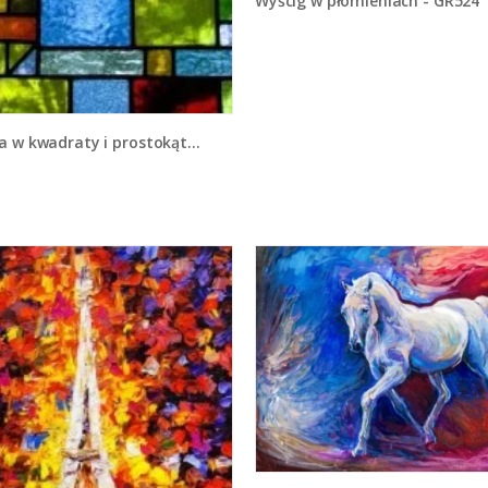
Wyścig w płomieniach - GR524
w kwadraty i prostokąty - GR390