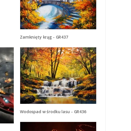
Zamknięty krąg - GR437
Wodospad w środku lasu - GR436