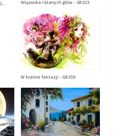
Wiązanka różanych głów - GR323
08
W krainie fantazji - GR359