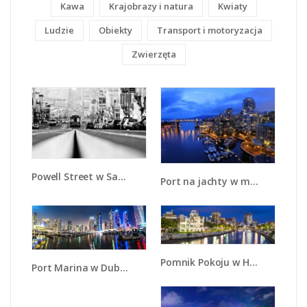
Kawa
Krajobrazy i natura
Kwiaty
Ludzie
Obiekty
Transport i motoryzacja
Zwierzęta
Powell Street w San Francisco - AM603
Port na jachty w mieście nocą - AM250
Pomnik Pokoju w Hiroszimie - AM464
Port Marina w Dubaju - AM664