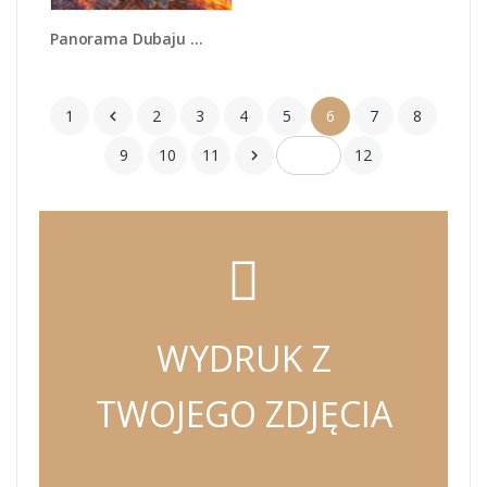
Panorama Dubaju o poranku - AM538
1
2
3
4
5
6
7
8

9
10
11
12

WYDRUK Z
TWOJEGO ZDJĘCIA