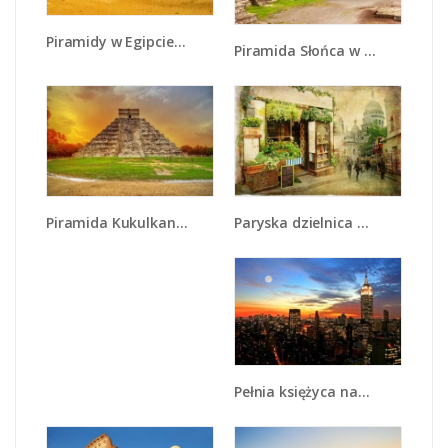
Piramidy w Egipcie - AM723
Piramida Słońca w Meksyku - AM450
Paryska dzielnica Montmarte - AM323
Piramida Kukulkana w Meksyku - AM814
Pełnia księżyca nad zasypiającym miastem - AM096