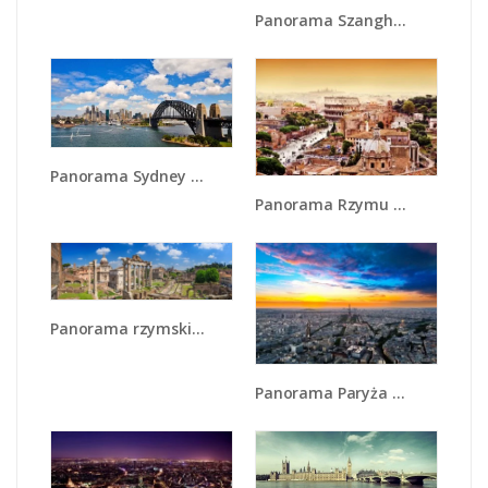
Panorama Szanghaju - AM682
Panorama Sydney w pochmurny dzień - AM784
Panorama Rzymu - AM338
Panorama rzymskich ruin - AM767
Panorama Paryża - AM415