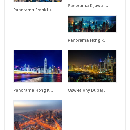
Panorama Kijowa - AM326
Panorama Frankfurtu - AM414
Panorama Hong Kongu w nocy - AM819
Panorama Hong Kongu - AM499
Oświetlony Dubaj nocą - AM506