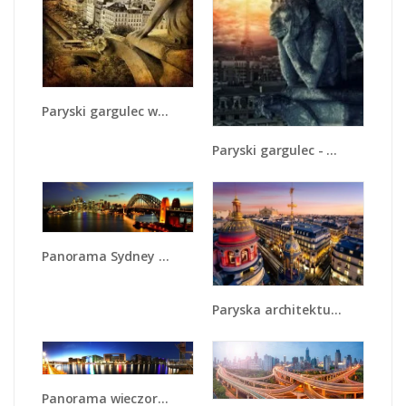
Paryski gargulec w stylu vintage - AM260
Paryski gargulec - AM741
Panorama Sydney po zmroku - AM770
Paryska architektura - AM402
Panorama wieczornej gry świateł nad wodą - AM147