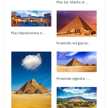
Plac św. Marka w Wenecji - AM712
Plac Hipokratesa na Rodos - AM674
Piramida w Egipcie - AM812
Piramida egipska - AM099