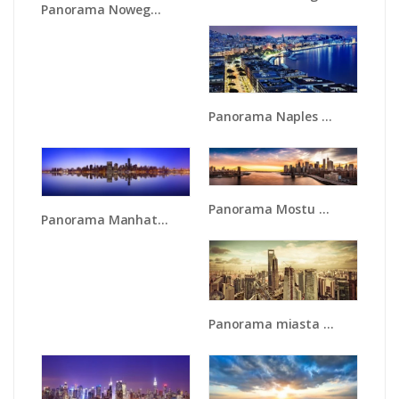
Panorama Nowego Jorku - AM650
Panorama Naples na Florydzie - AM736
Panorama Mostu Brooklińskiego - AM670
Panorama Manhattanu w odbiciu wody - AM798
Panorama miasta w ciągu dnia - AM128