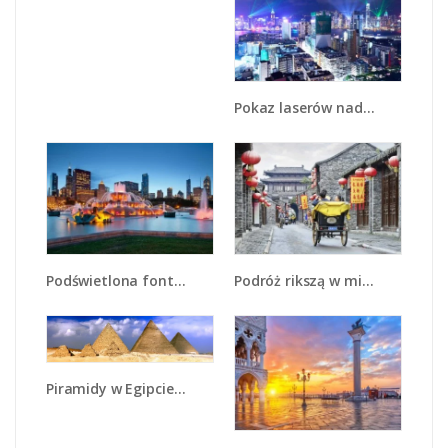
Pokaz laserów nad Hong Kongiem - AM796
Podświetlona fontanna Buckingham - AM687
Podróż rikszą w mieście Zhangjiakou - AM762
Piramidy w Egipcie pod chmurami - AM098