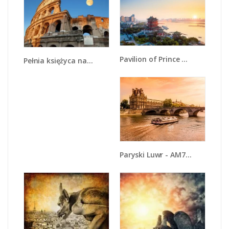
Pavilion of Prince Teng w Chinach - AM728
Pełnia księżyca nad Koloseum - AM069
Paryski Luwr - AM735