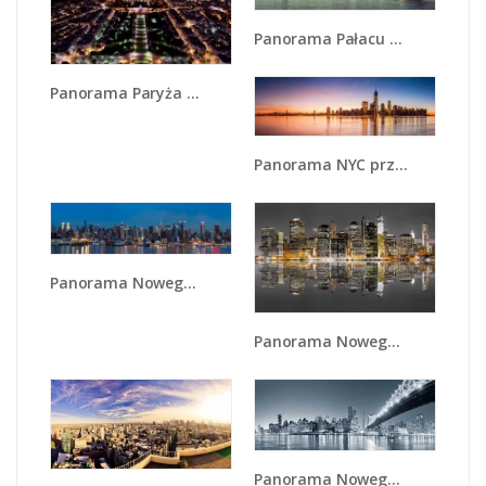
Panorama Pałacu Westminsterskiego - AM758
Panorama Paryża z Wieży Eiffla - AM764
Panorama NYC przy wschodzie słońca - AM731
Panorama Nowego Yorku w nocy - AM809
Panorama Nowego Yorku w odbiciu wody - AM596
Panorama Nowego Yorku - AM439