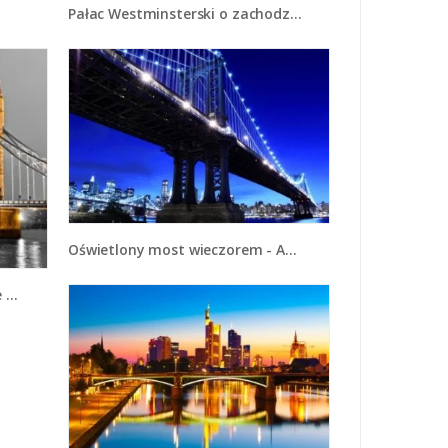
Pałac Westminsterski o zachodzie słońca - AM678
Oświetlony most wieczorem - AM003
32