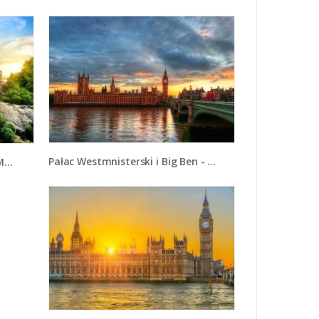
Pałac Westmnisterski i Big Ben - AM321
7