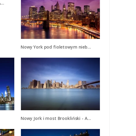
4
Nowy York pod fioletowym niebem - AM434
Nowy Jork i most Brookliński - AM351