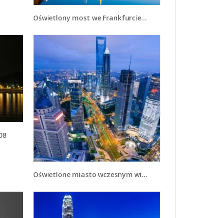
Oświetlony most we Frankfurcie - AM416
08
Oświetlone miasto wczesnym wieczorem - AM026