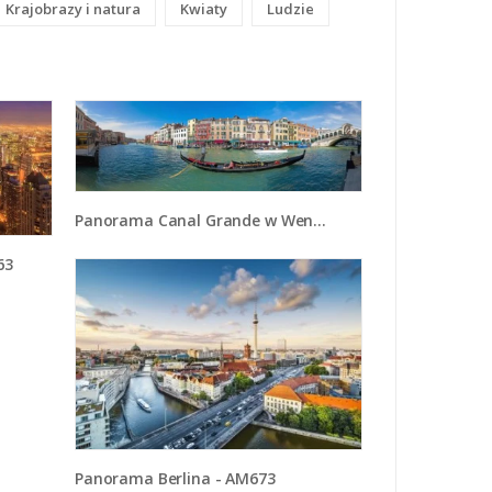
Krajobrazy i natura
Kwiaty
Ludzie
Panorama Canal Grande w Wenecji - AM745
63
Panorama Berlina - AM673