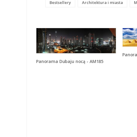
Bestsellery
Architektura i miasta
M
Panora
Panorama Dubaju nocą - AM185