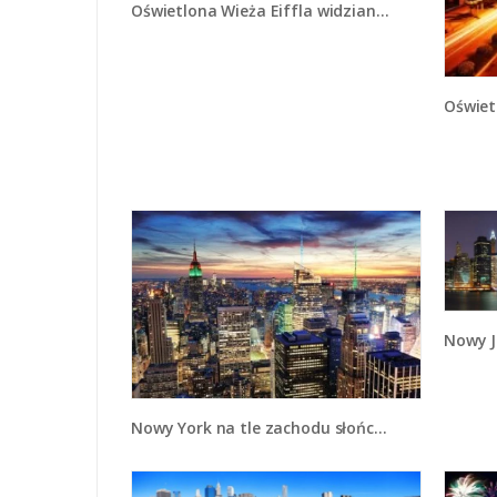
Oświetlona Wieża Eiffla widziana od dołu - AM325
Oświet
Nowy 
Nowy York na tle zachodu słońca - AM569