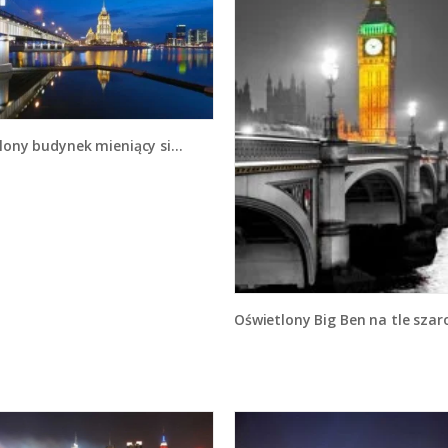
y budynek mieniący się w tafli wody - AM119
Oświetlony Big Ben na tle szarości - AM