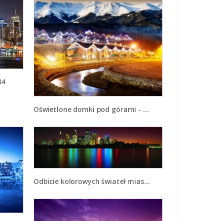
34
Oświetlone domki pod górami - AM070
Odbicie kolorowych świateł miasta w wodzie - AM146