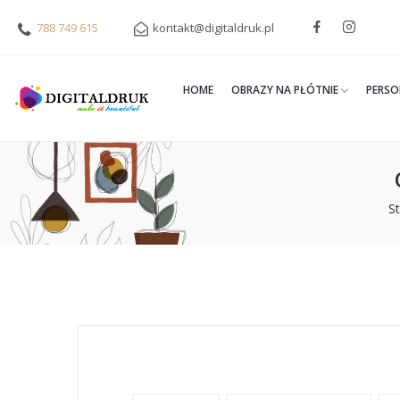
788 749 615
kontakt@digitaldruk.pl
HOME
OBRAZY NA PŁÓTNIE
PERSO
S