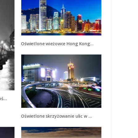
Oświetlone wieżowce Hong Kongu - AM498
431
Oświetlone skrzyżowanie ulic w Szanghaju - AM446