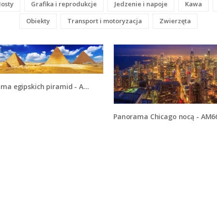
osty
Grafika i reprodukcje
Jedzenie i napoje
Kawa
Obiekty
Transport i motoryzacja
Zwierzęta
ma egipskich piramid - AM725
Panorama Chicago nocą - AM6