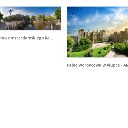
a amsterdamskiego kanału - AM714
Pałac Woroncowa w Ałupce - AM74