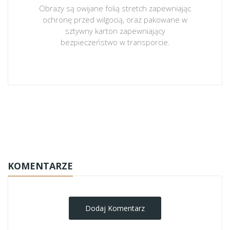
Obrazy są owijane folią stretch zapewniając
ochronę przed wilgocią, oraz pakowane w
sztywny karton zapewniający
bezpieczeństwo w transporcie.
obrazy-na-plotnie
KOMENTARZE
Dodaj Komentarz