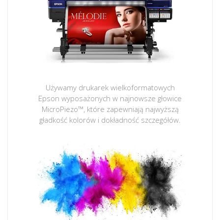
Używamy drukarek wielkoformatowych
Epson wyposażonych w najnowsze głowice
MicroPiezo™, które zapewniają najwyższą
gładkość kolorów i dokładność szczegółów.