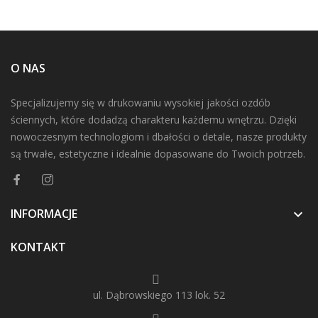
O NAS
Specjalizujemy się w drukowaniu wysokiej jakości ozdób
ściennych, które dodadzą charakteru każdemu wnętrzu. Dzięki
nowoczesnym technologiom i dbałości o detale, nasze produkty
są trwałe, estetyczne i idealnie dopasowane do Twoich potrzeb.
INFORMACJE

KONTAKT
ul. Dąbrowskiego 113 lok. 52