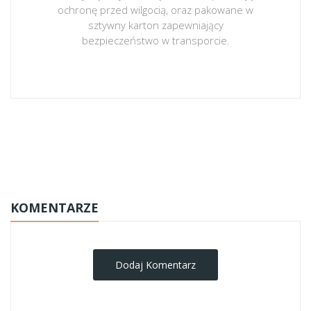
ochronę przed wilgocią, oraz pakowane w
sztywny karton zapewniający
bezpieczeństwo w transporcie.
obrazy-na-plotnie
KOMENTARZE
Dodaj Komentarz