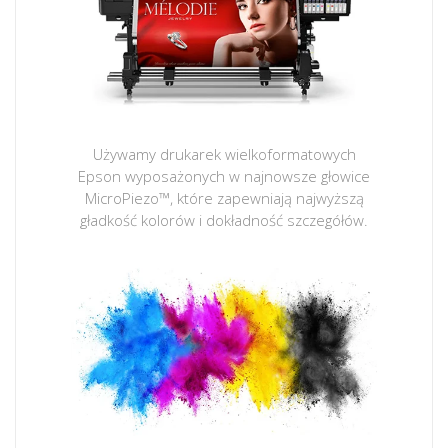
Używamy drukarek wielkoformatowych
Epson wyposażonych w najnowsze głowice
MicroPiezo™, które zapewniają najwyższą
gładkość kolorów i dokładność szczegółów.