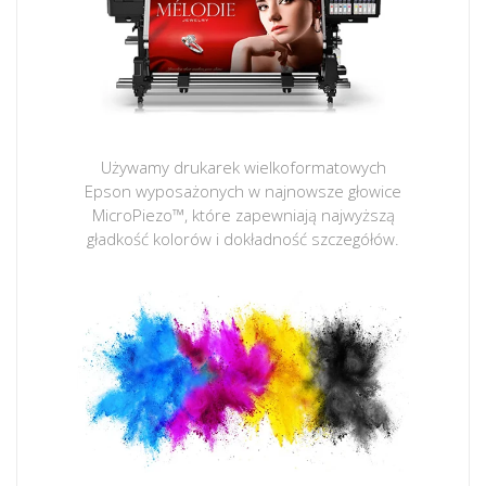
Używamy drukarek wielkoformatowych
Epson wyposażonych w najnowsze głowice
MicroPiezo™, które zapewniają najwyższą
gładkość kolorów i dokładność szczegółów.