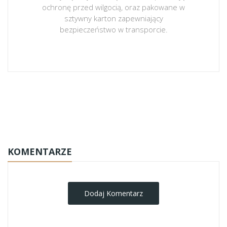
ochronę przed wilgocią, oraz pakowane w
sztywny karton zapewniający
bezpieczeństwo w transporcie.
obrazy-na-plotnie
KOMENTARZE
Dodaj Komentarz