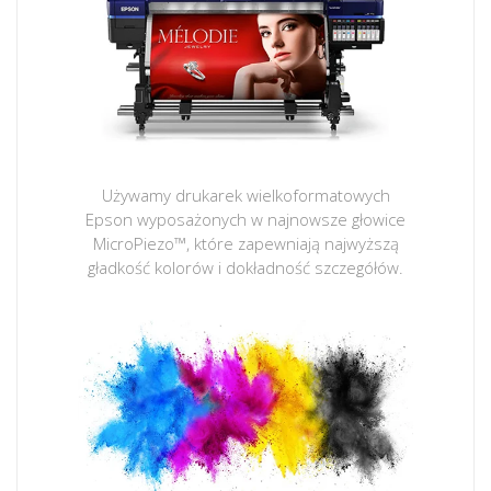
Używamy drukarek wielkoformatowych
Epson wyposażonych w najnowsze głowice
MicroPiezo™, które zapewniają najwyższą
gładkość kolorów i dokładność szczegółów.