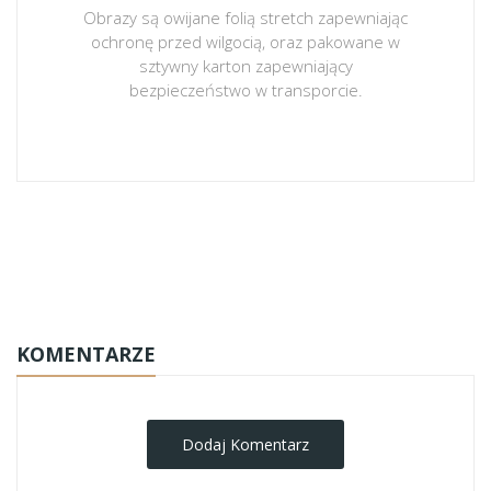
Obrazy są owijane folią stretch zapewniając
ochronę przed wilgocią, oraz pakowane w
sztywny karton zapewniający
bezpieczeństwo w transporcie.
obrazy-na-plotnie
KOMENTARZE
Dodaj Komentarz