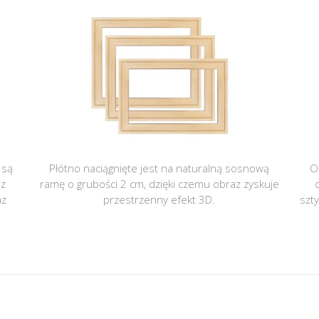
 są
Płótno naciągnięte jest na naturalną sosnową
O
 z
ramę o grubości 2 cm, dzięki czemu obraz zyskuje
az
przestrzenny efekt 3D.
szt