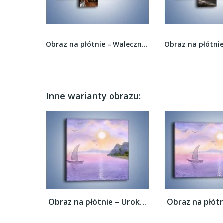
Obraz na płótnie – Wieś pędzlem malowana –...
Obraz na płótnie – Waleczne bajkowe postacie –...
Inne warianty obrazu:
Obraz na płótnie – Uroki jesiennej pory –...