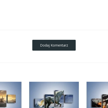
obrazy-na-plotnie
Dodaj Komentarz