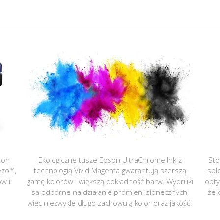
son
Ekologiczne tusze Epson UltraChrome Ink z
Sto
ezo™,
technologią Vivid Magenta gwarantują szerszą
spl
ów i
gamę kolorów i większą dokładność barw. Wydruki
opty
są odporne na działanie promieni słonecznych,
że 
więc niezwykle długo zachowują kolor oraz jakość.