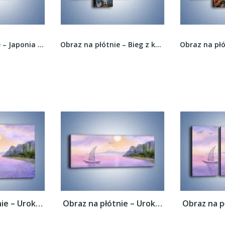
Obraz na płótnie – Japonia ze smutnym widokiem...
Obraz na płótnie – Bieg z koniem przez noc –...
Obraz na płótnie – Uroki jesiennej pory –...
Obraz na płótnie – Uroki jesiennej pory –...