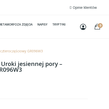
Opinie klientów
METAMORFOZA ZDJĘCIA
NAPISY
TRYPTYKI
0
 – czteroczęściowy GR096W3
 Uroki jesiennej pory –
GR096W3