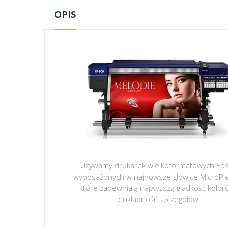
OPIS
Używamy drukarek wielkoformatowych Ep
wyposażonych w najnowsze głowice MicroPi
które zapewniają najwyższą gładkość kolor
dokładność szczegółów.