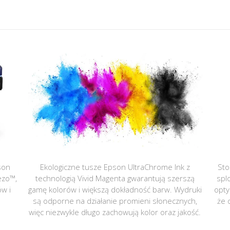
son
Ekologiczne tusze Epson UltraChrome Ink z
Sto
ezo™,
technologią Vivid Magenta gwarantują szerszą
spl
ów i
gamę kolorów i większą dokładność barw. Wydruki
opty
są odporne na działanie promieni słonecznych,
że 
więc niezwykle długo zachowują kolor oraz jakość.