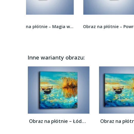
Obraz na płótnie – Magia w świetlnej odsłonie –...
Obraz na płótnie – Powrót słoni do domu –...
Inne warianty obrazu:
Obraz na płótnie – Łódeczki blisko siebie...