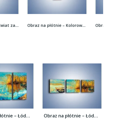
Obraz na płótnie – Kolorowy wir –...
Obraz na płótnie – Zamknięty krąg –...
Obraz na płótnie – Łódeczki blisko siebie...
Obraz na płótnie – Łódeczki blisko siebie...