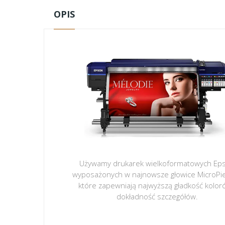
OPIS
Używamy drukarek wielkoformatowych Ep
wyposażonych w najnowsze głowice MicroPi
które zapewniają najwyższą gładkość kolor
dokładność szczegółów.