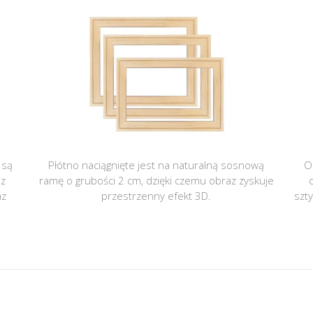
 są
Płótno naciągnięte jest na naturalną sosnową
O
 z
ramę o grubości 2 cm, dzięki czemu obraz zyskuje
az
przestrzenny efekt 3D.
szt