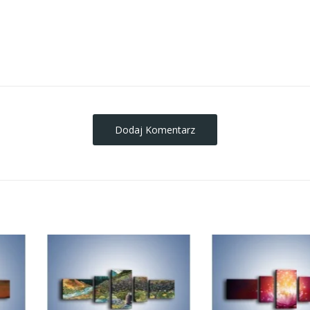
obrazy-na-plotnie
Dodaj Komentarz