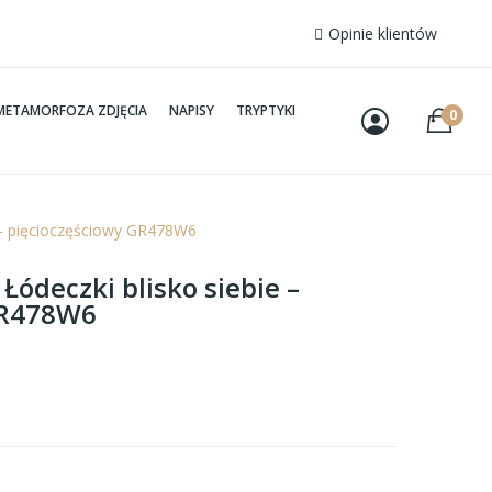
Opinie klientów
METAMORFOZA ZDJĘCIA
NAPISY
TRYPTYKI
0
e – pięcioczęściowy GR478W6
 Łódeczki blisko siebie –
GR478W6