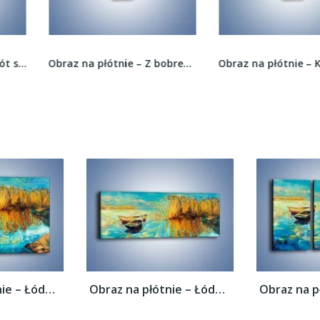
Obraz na płótnie – Z bobrem w stronę gór –...
Obraz na płótnie – Kwiat zabłyszczał ciemna...
Obraz na płótnie – Łódeczki blisko siebie...
Obraz na płótnie – Łódeczki blisko siebie...