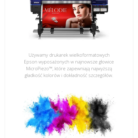
Używamy drukarek wielkoformatowych
Epson wyposażonych w najnowsze głowice
MicroPiezo™, które zapewniają najwyższą
gładkość kolorów i dokładność szczegółów.