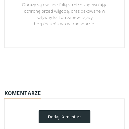
Obrazy są owijane folią stretch zapewniając
ochronę przed wilgocią, oraz pakowane w
sztywny karton zapewniający
bezpieczeństwo w transporcie.
obrazy-na-plotnie
KOMENTARZE
Dodaj Komentarz