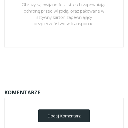
Obrazy są owijane folią stretch zapewniając
ochronę przed wilgocią, oraz pakowane w
sztywny karton zapewniający
bezpieczeństwo w transporcie.
obrazy-na-plotnie
KOMENTARZE
Dodaj Komentarz