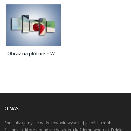
Obraz na płótnie – Wisząca truskawka –...
O NAS
Specjalizujemy się w drukowaniu wysokiej jakości ozdób
ściennych, które dodadzą charakteru każdemu wnętrzu. Dzięki