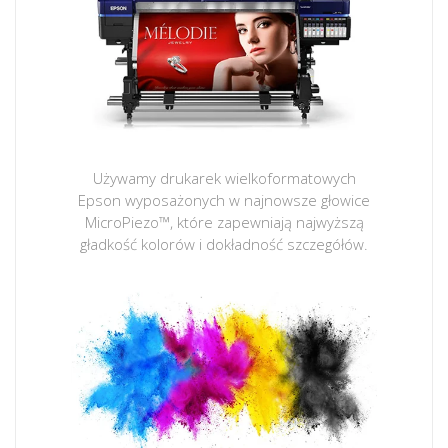
Używamy drukarek wielkoformatowych
Epson wyposażonych w najnowsze głowice
MicroPiezo™, które zapewniają najwyższą
gładkość kolorów i dokładność szczegółów.