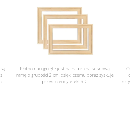
 są
Płótno naciągnięte jest na naturalną sosnową
O
 z
ramę o grubości 2 cm, dzięki czemu obraz zyskuje
az
przestrzenny efekt 3D.
szt