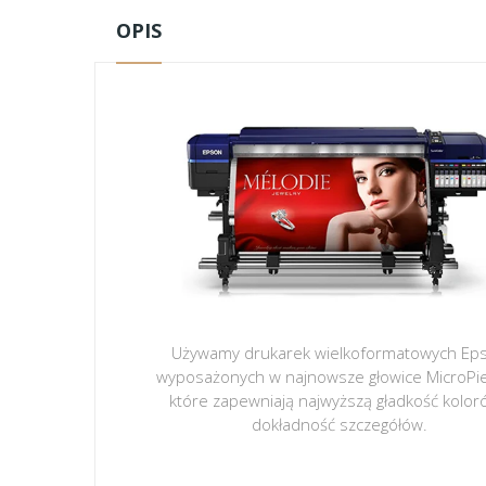
OPIS
Używamy drukarek wielkoformatowych Ep
wyposażonych w najnowsze głowice MicroPi
które zapewniają najwyższą gładkość kolor
dokładność szczegółów.