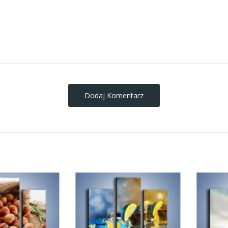
obrazy-na-plotnie
Dodaj Komentarz