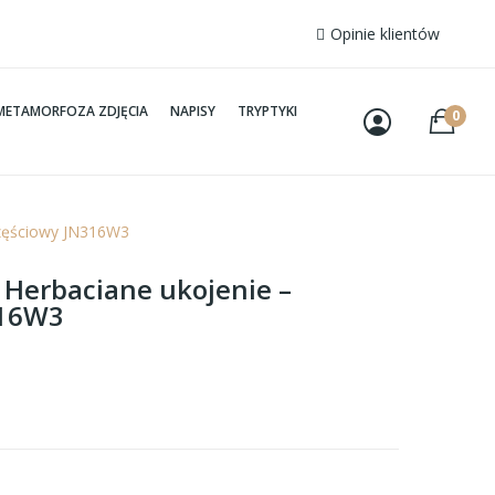
Opinie klientów
METAMORFOZA ZDJĘCIA
NAPISY
TRYPTYKI
0
yczęściowy JN316W3
– Herbaciane ukojenie –
316W3