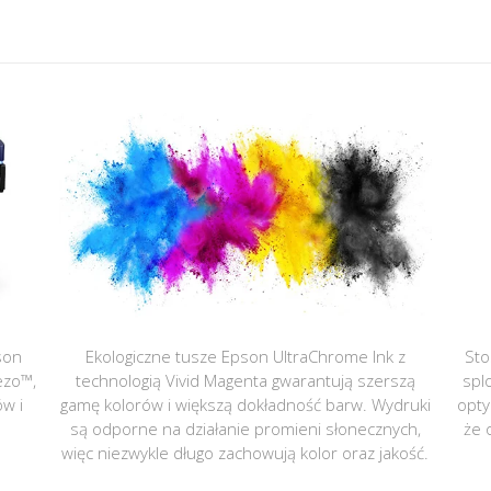
son
Ekologiczne tusze Epson UltraChrome Ink z
Sto
ezo™,
technologią Vivid Magenta gwarantują szerszą
spl
ów i
gamę kolorów i większą dokładność barw. Wydruki
opty
są odporne na działanie promieni słonecznych,
że 
więc niezwykle długo zachowują kolor oraz jakość.