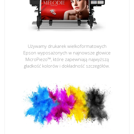
Używamy drukarek wielkoformatowych
Epson wyposażonych w najnowsze głowice
MicroPiezo™, które zapewniają najwyższą
gładkość kolorów i dokładność szczegółów.