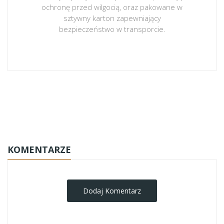
ochronę przed wilgocią, oraz pakowane w
sztywny karton zapewniający
bezpieczeństwo w transporcie.
obrazy-na-plotnie
KOMENTARZE
Dodaj Komentarz