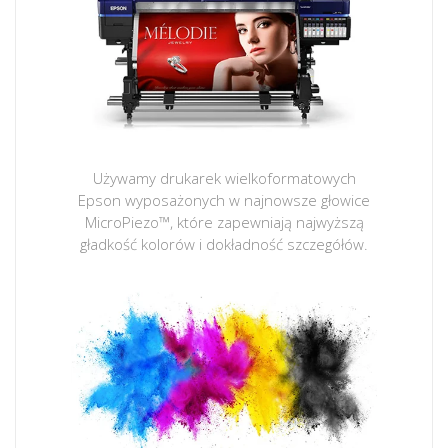
Używamy drukarek wielkoformatowych
Epson wyposażonych w najnowsze głowice
MicroPiezo™, które zapewniają najwyższą
gładkość kolorów i dokładność szczegółów.