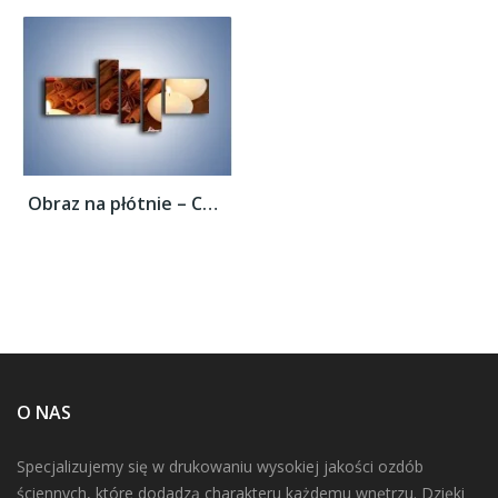
Obraz na płótnie – Cynamonowe szaleństwa...
O NAS
Specjalizujemy się w drukowaniu wysokiej jakości ozdób
ściennych, które dodadzą charakteru każdemu wnętrzu. Dzięki