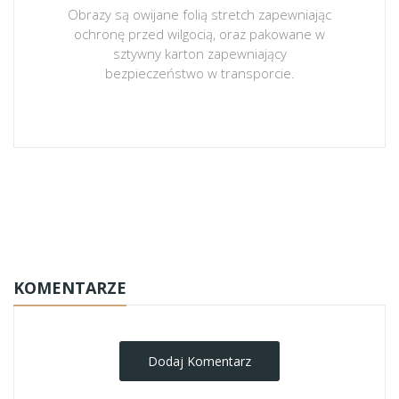
Obrazy są owijane folią stretch zapewniając
ochronę przed wilgocią, oraz pakowane w
sztywny karton zapewniający
bezpieczeństwo w transporcie.
obrazy-na-plotnie
KOMENTARZE
Dodaj Komentarz