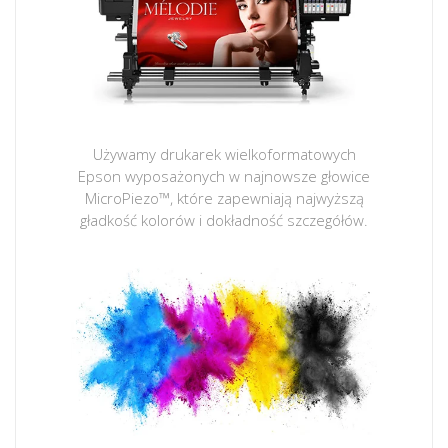
Używamy drukarek wielkoformatowych
Epson wyposażonych w najnowsze głowice
MicroPiezo™, które zapewniają najwyższą
gładkość kolorów i dokładność szczegółów.