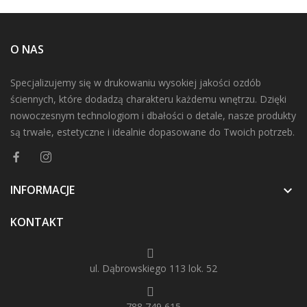
O NAS
Specjalizujemy się w drukowaniu wysokiej jakości ozdób
ściennych, które dodadzą charakteru każdemu wnętrzu. Dzięki
nowoczesnym technologiom i dbałości o detale, nasze produkty
są trwałe, estetyczne i idealnie dopasowane do Twoich potrzeb.
INFORMACJE

KONTAKT
ul. Dąbrowskiego 113 lok. 52
788 749 615