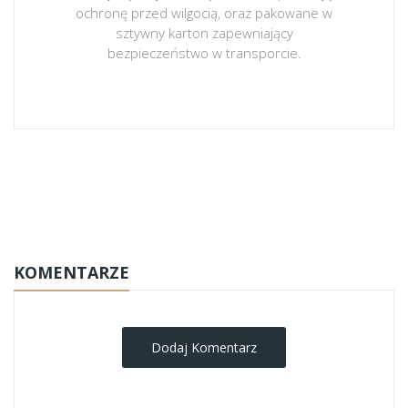
ochronę przed wilgocią, oraz pakowane w
sztywny karton zapewniający
bezpieczeństwo w transporcie.
obrazy-na-plotnie
KOMENTARZE
Dodaj Komentarz