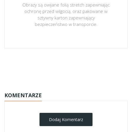
Obrazy są owijane folią stretch zapewniając
ochronę przed wilgocią, oraz pakowane w
sztywny karton zapewniający
bezpieczeństwo w transporcie.
obrazy-na-plotnie
KOMENTARZE
Dodaj Komentarz