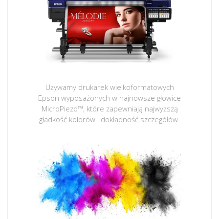
Używamy drukarek wielkoformatowych
Epson wyposażonych w najnowsze głowice
MicroPiezo™, które zapewniają najwyższą
gładkość kolorów i dokładność szczegółów.