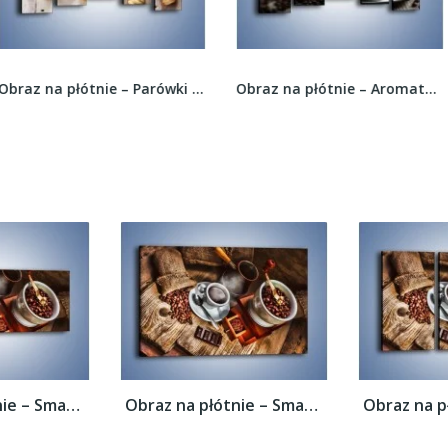
Obraz na płótnie – Parówki pod kołderką –...
Obraz na płótnie – Aromatyczna filiżanka kawy –...
Obraz na płótnie – Smaki kawy dla...
Obraz na płótnie – Smaki kawy dla...