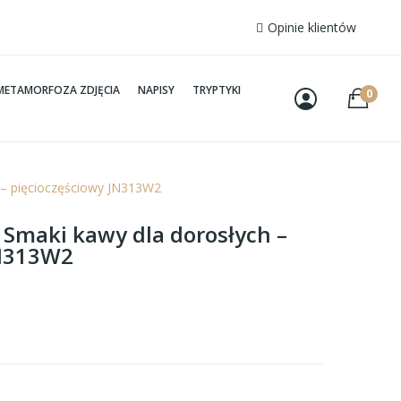
Opinie klientów
METAMORFOZA ZDJĘCIA
NAPISY
TRYPTYKI
0
h – pięcioczęściowy JN313W2
 Smaki kawy dla dorosłych –
JN313W2