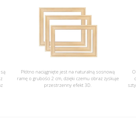
 są
Płótno naciągnięte jest na naturalną sosnową
O
 z
ramę o grubości 2 cm, dzięki czemu obraz zyskuje
az
przestrzenny efekt 3D.
szt