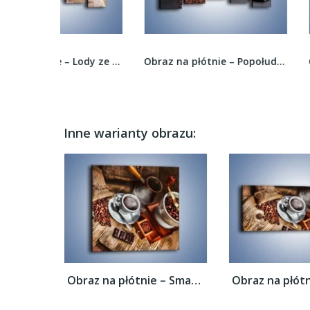
Obraz na płótnie – Lody ze słodkimi dodatkami –...
Obraz na płótnie – Popołudnie przy kawie –...
Inne warianty obrazu:
Obraz na płótnie – Smaki kawy dla...