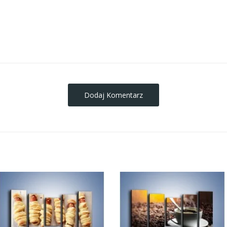
obrazy-na-plotnie
Dodaj Komentarz