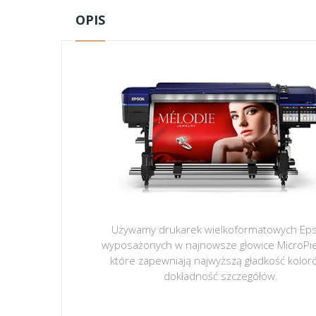
OPIS
Używamy drukarek wielkoformatowych Ep
wyposażonych w najnowsze głowice MicroPi
które zapewniają najwyższą gładkość kolor
dokładność szczegółów.