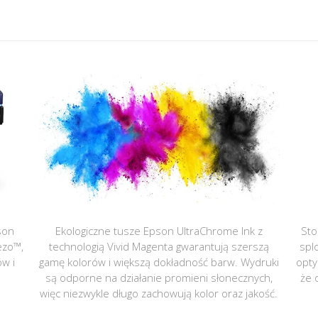
son
Ekologiczne tusze Epson UltraChrome Ink z
Sto
ezo™,
technologią Vivid Magenta gwarantują szerszą
spl
ów i
gamę kolorów i większą dokładność barw. Wydruki
opty
są odporne na działanie promieni słonecznych,
że 
więc niezwykle długo zachowują kolor oraz jakość.