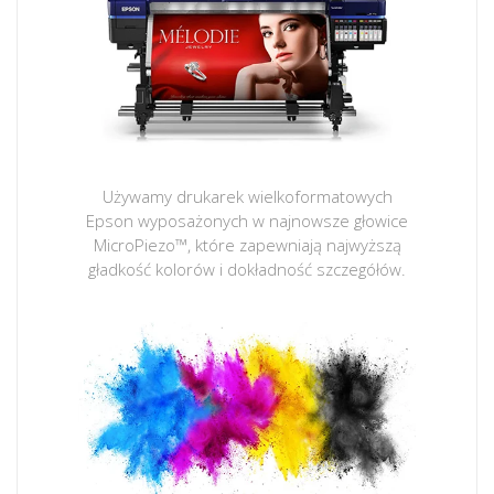
Używamy drukarek wielkoformatowych
Epson wyposażonych w najnowsze głowice
MicroPiezo™, które zapewniają najwyższą
gładkość kolorów i dokładność szczegółów.