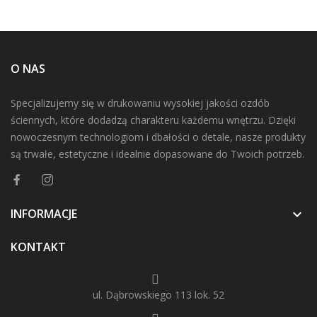
O NAS
Specjalizujemy się w drukowaniu wysokiej jakości ozdób
ściennych, które dodadzą charakteru każdemu wnętrzu. Dzięki
nowoczesnym technologiom i dbałości o detale, nasze produkty
są trwałe, estetyczne i idealnie dopasowane do Twoich potrzeb.
INFORMACJE

KONTAKT
ul. Dąbrowskiego 113 lok. 52