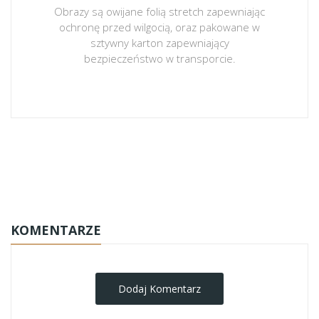
Obrazy są owijane folią stretch zapewniając
ochronę przed wilgocią, oraz pakowane w
sztywny karton zapewniający
bezpieczeństwo w transporcie.
obrazy-na-plotnie
KOMENTARZE
Dodaj Komentarz