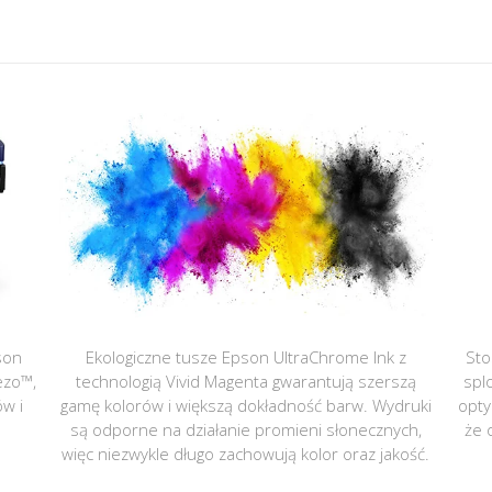
son
Ekologiczne tusze Epson UltraChrome Ink z
Sto
ezo™,
technologią Vivid Magenta gwarantują szerszą
spl
ów i
gamę kolorów i większą dokładność barw. Wydruki
opty
są odporne na działanie promieni słonecznych,
że 
więc niezwykle długo zachowują kolor oraz jakość.