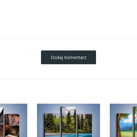
obrazy-na-plotnie
Dodaj Komentarz