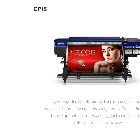
OPIS
Używamy drukarek wielkoformatowych Ep
wyposażonych w najnowsze głowice MicroPi
które zapewniają najwyższą gładkość kolor
dokładność szczegółów.