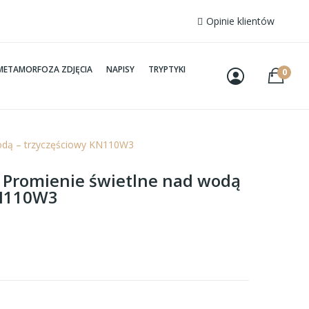
Opinie klientów
METAMORFOZA ZDJĘCIA
NAPISY
TRYPTYKI
0
wodą – trzyczęściowy KN110W3
– Promienie świetlne nad wodą
KN110W3