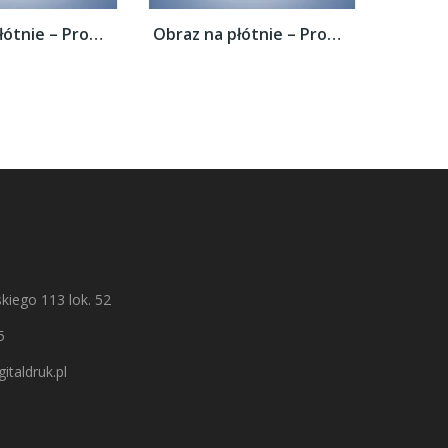
Obraz na płótnie – Promienie świetlne nad...
Obraz na płótnie – Promienie świetlne nad...
kiego 113 lok. 52
5
italdruk.pl