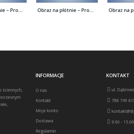
Obraz na płótnie – Promienie świetlne nad...
Obraz na płótnie – Promienie świetlne nad...
INFORMACJE
KONTAKT
ul. Dąbrows
b ściennych,
O nas
owoczesnym
Kontakt
788 749 61
ałe,
Moje konto
kontakt@dig
Dostawa
9.00 - 15.00
Regulamin