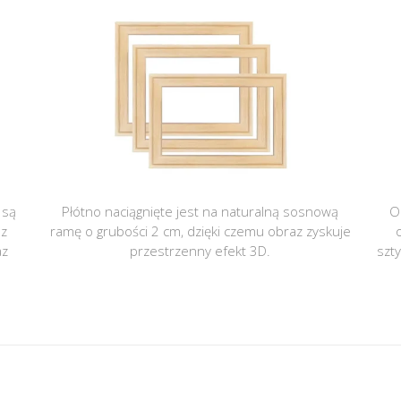
 są
Płótno naciągnięte jest na naturalną sosnową
O
 z
ramę o grubości 2 cm, dzięki czemu obraz zyskuje
az
przestrzenny efekt 3D.
szt