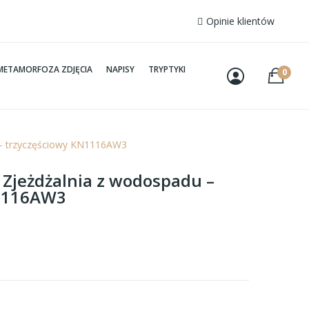
Opinie klientów
METAMORFOZA ZDJĘCIA
NAPISY
TRYPTYKI
0
u – trzyczęściowy KN1116AW3
– Zjeżdżalnia z wodospadu –
N1116AW3