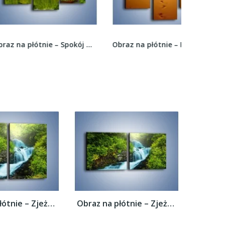
Obraz na płótnie – Spokój w małym skrawku...
Obraz na płótnie – Piaskowym krokiem do słońca...
Obraz na płótnie – Zjeżdżalnia z wodospadu...
Obraz na płótnie – Zjeżdżalnia z wodospadu...