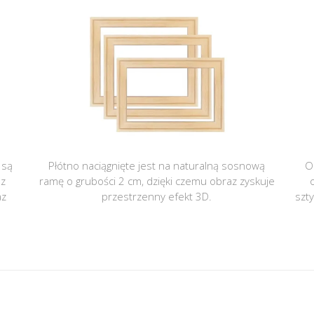
 są
Płótno naciągnięte jest na naturalną sosnową
O
 z
ramę o grubości 2 cm, dzięki czemu obraz zyskuje
az
przestrzenny efekt 3D.
szt