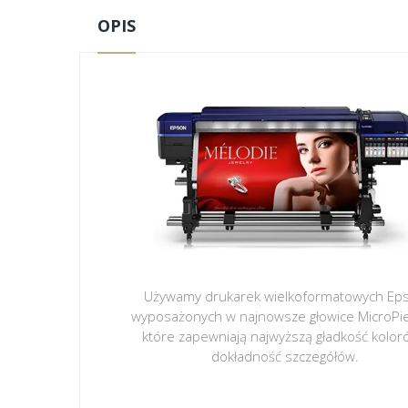
OPIS
Używamy drukarek wielkoformatowych Ep
wyposażonych w najnowsze głowice MicroPi
które zapewniają najwyższą gładkość kolor
dokładność szczegółów.