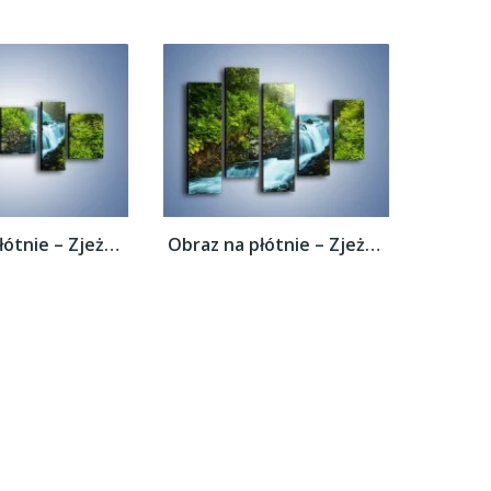
Obraz na płótnie – Zjeżdżalnia z wodospadu...
Obraz na płótnie – Zjeżdżalnia z wodospadu...