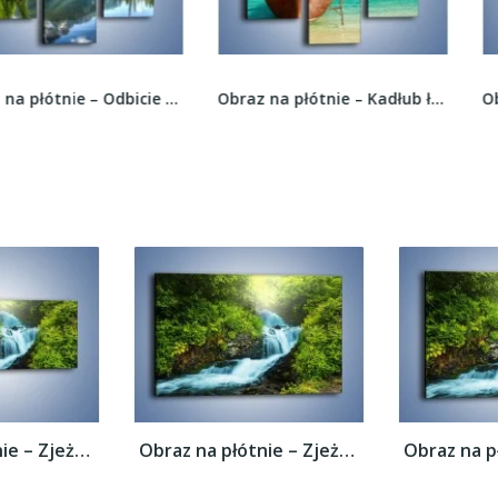
Obraz na płótnie – Odbicie przyrody w czystej...
Obraz na płótnie – Kadłub łodzi i lazurowa woda...
Obraz na płótnie – Zjeżdżalnia z wodospadu...
Obraz na płótnie – Zjeżdżalnia z wodospadu...