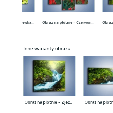
Obraz na płótnie – Drzewka woda i mostek –...
Obraz na płótnie – Czerwone głowy kwiatów –...
Inne warianty obrazu:
Obraz na płótnie – Zjeżdżalnia z wodospadu...