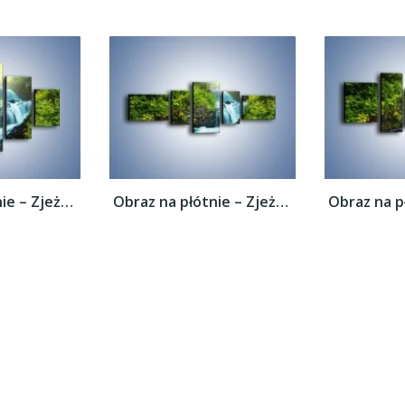
Obraz na płótnie – Zjeżdżalnia z wodospadu...
Obraz na płótnie – Zjeżdżalnia z wodospadu...