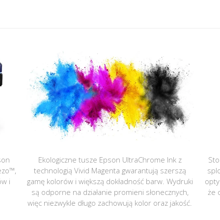
son
Ekologiczne tusze Epson UltraChrome Ink z
Sto
ezo™,
technologią Vivid Magenta gwarantują szerszą
spl
ów i
gamę kolorów i większą dokładność barw. Wydruki
opty
są odporne na działanie promieni słonecznych,
że 
więc niezwykle długo zachowują kolor oraz jakość.