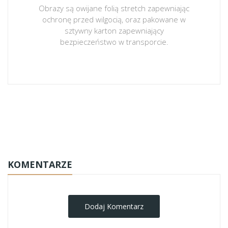
Obrazy są owijane folią stretch zapewniając
ochronę przed wilgocią, oraz pakowane w
sztywny karton zapewniający
bezpieczeństwo w transporcie.
obrazy-na-plotnie
KOMENTARZE
Dodaj Komentarz