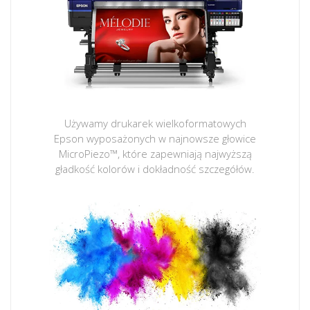
Używamy drukarek wielkoformatowych
Epson wyposażonych w najnowsze głowice
MicroPiezo™, które zapewniają najwyższą
gładkość kolorów i dokładność szczegółów.