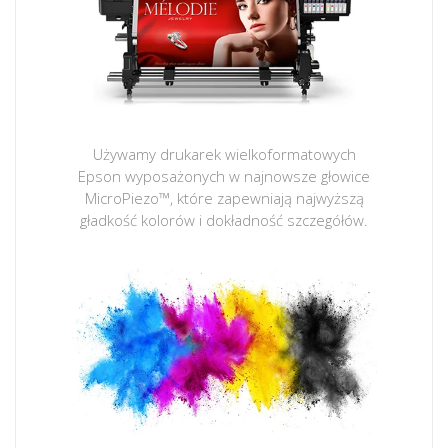
Używamy drukarek wielkoformatowych
Epson wyposażonych w najnowsze głowice
MicroPiezo™, które zapewniają najwyższą
gładkość kolorów i dokładność szczegółów.