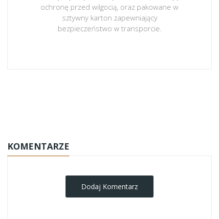
ochronę przed wilgocią, oraz pakowane w
sztywny karton zapewniający
bezpieczeństwo w transporcie.
obrazy-na-plotnie
KOMENTARZE
Dodaj Komentarz