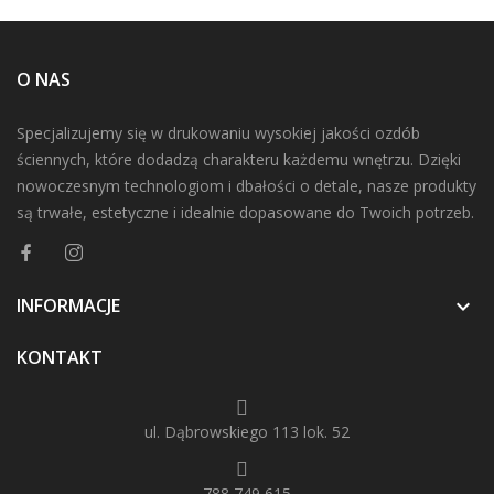
O NAS
Specjalizujemy się w drukowaniu wysokiej jakości ozdób
ściennych, które dodadzą charakteru każdemu wnętrzu. Dzięki
nowoczesnym technologiom i dbałości o detale, nasze produkty
są trwałe, estetyczne i idealnie dopasowane do Twoich potrzeb.
INFORMACJE

KONTAKT
ul. Dąbrowskiego 113 lok. 52
788 749 615