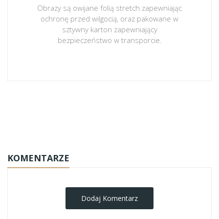
Obrazy są owijane folią stretch zapewniając
ochronę przed wilgocią, oraz pakowane w
sztywny karton zapewniający
bezpieczeństwo w transporcie.
obrazy-na-plotnie
KOMENTARZE
Dodaj Komentarz