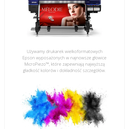
Używamy drukarek wielkoformatowych
Epson wyposażonych w najnowsze głowice
MicroPiezo™, które zapewniają najwyższą
gładkość kolorów i dokładność szczegółów.