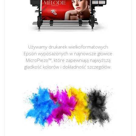
Używamy drukarek wielkoformatowych
Epson wyposażonych w najnowsze głowice
MicroPiezo™, które zapewniają najwyższą
gładkość kolorów i dokładność szczegółów.