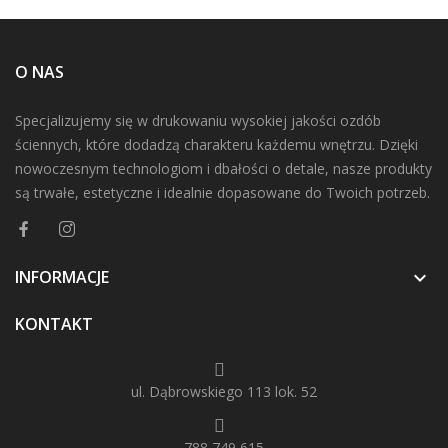
O NAS
Specjalizujemy się w drukowaniu wysokiej jakości ozdób
ściennych, które dodadzą charakteru każdemu wnętrzu. Dzięki
nowoczesnym technologiom i dbałości o detale, nasze produkty
są trwałe, estetyczne i idealnie dopasowane do Twoich potrzeb.
INFORMACJE

KONTAKT
ul. Dąbrowskiego 113 lok. 52
788 749 615