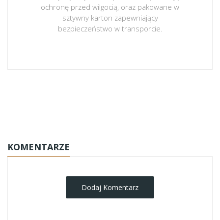
ochronę przed wilgocią, oraz pakowane w
sztywny karton zapewniający
bezpieczeństwo w transporcie.
obrazy-na-plotnie
KOMENTARZE
Dodaj Komentarz