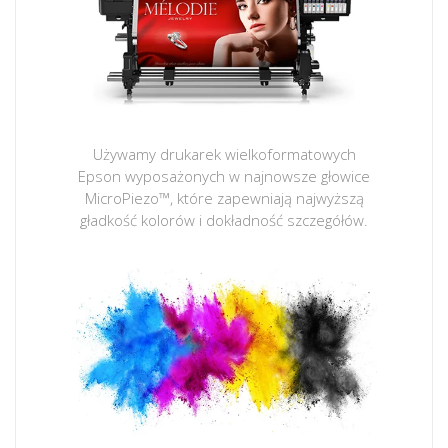
Używamy drukarek wielkoformatowych
Epson wyposażonych w najnowsze głowice
MicroPiezo™, które zapewniają najwyższą
gładkość kolorów i dokładność szczegółów.