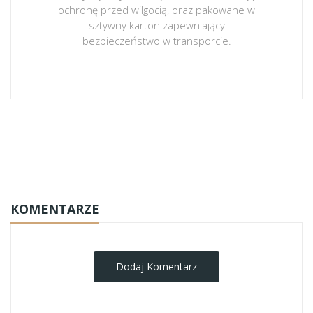
ochronę przed wilgocią, oraz pakowane w
sztywny karton zapewniający
bezpieczeństwo w transporcie.
obrazy-na-plotnie
KOMENTARZE
Dodaj Komentarz