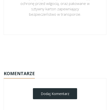
ochronę przed wilgocią, oraz pakowane w
sztywny karton zapewniający
bezpieczeństwo w transporcie.
obrazy-na-plotnie
KOMENTARZE
Dodaj Komentarz