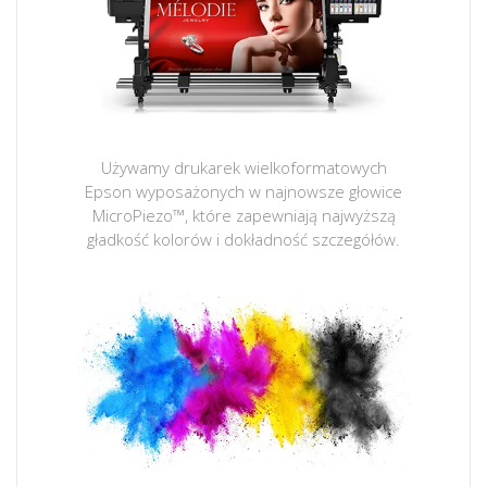
Używamy drukarek wielkoformatowych
Epson wyposażonych w najnowsze głowice
MicroPiezo™, które zapewniają najwyższą
gładkość kolorów i dokładność szczegółów.