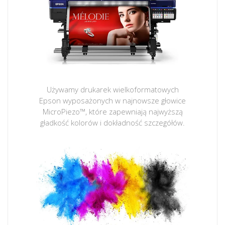
Używamy drukarek wielkoformatowych
Epson wyposażonych w najnowsze głowice
MicroPiezo™, które zapewniają najwyższą
gładkość kolorów i dokładność szczegółów.