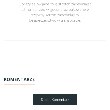
Obrazy są owijane folią stretch zapewniając
ochronę przed wilgocią, oraz pakowane w
sztywny karton zapewniający
bezpieczeństwo w transporcie.
obrazy-na-plotnie
KOMENTARZE
Dodaj Komentarz