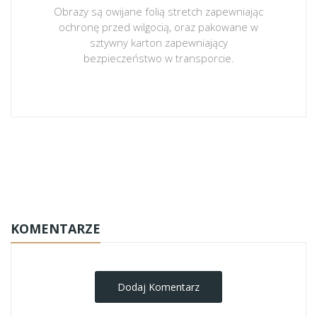
Obrazy są owijane folią stretch zapewniając
ochronę przed wilgocią, oraz pakowane w
sztywny karton zapewniający
bezpieczeństwo w transporcie.
obrazy-na-plotnie
KOMENTARZE
Dodaj Komentarz