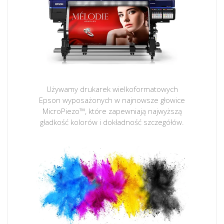
Używamy drukarek wielkoformatowych
Epson wyposażonych w najnowsze głowice
MicroPiezo™, które zapewniają najwyższą
gładkość kolorów i dokładność szczegółów.