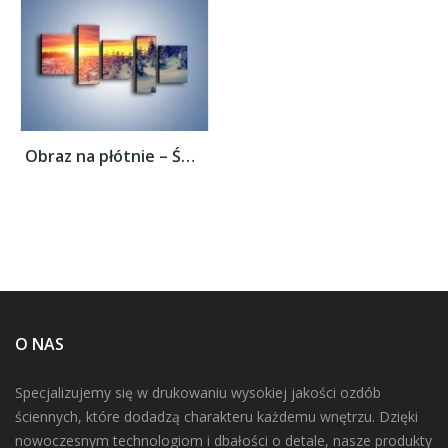
Obraz na płótnie – Świat zatopiony w...
O NAS
Specjalizujemy się w drukowaniu wysokiej jakości ozdób
ściennych, które dodadzą charakteru każdemu wnętrzu. Dzięki
nowoczesnym technologiom i dbałości o detale, nasze produkty