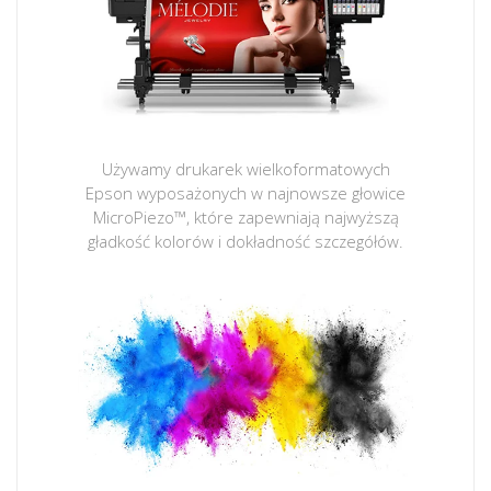
Używamy drukarek wielkoformatowych
Epson wyposażonych w najnowsze głowice
MicroPiezo™, które zapewniają najwyższą
gładkość kolorów i dokładność szczegółów.