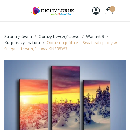
0
Strona główna
Obrazy trzyczęściowe
Wariant 3
Krajobrazy i natura
Obraz na płótnie – Świat zatopiony w
śniegu – trzyczęściowy KN953W3