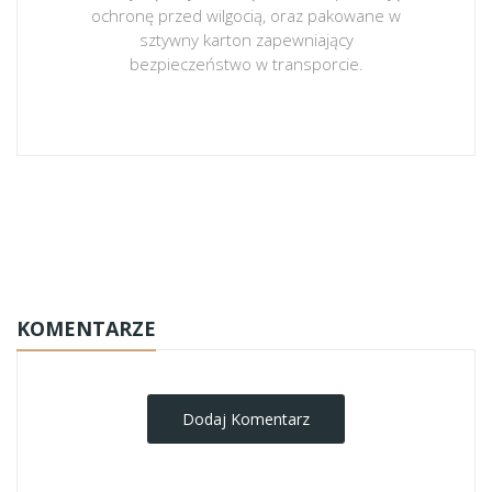
ochronę przed wilgocią, oraz pakowane w
sztywny karton zapewniający
bezpieczeństwo w transporcie.
obrazy-na-plotnie
KOMENTARZE
Dodaj Komentarz