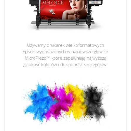
Używamy drukarek wielkoformatowych
Epson wyposażonych w najnowsze głowice
MicroPiezo™, które zapewniają najwyższą
gładkość kolorów i dokładność szczegółów.