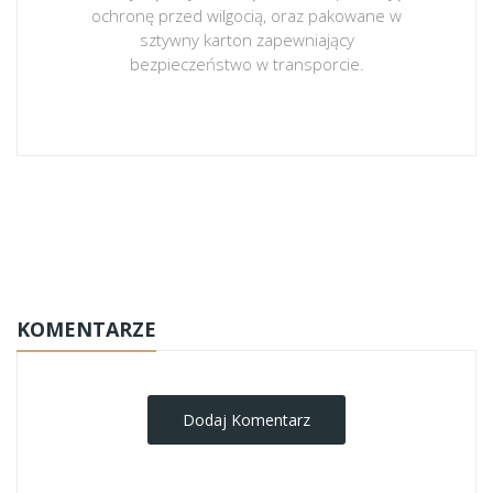
ochronę przed wilgocią, oraz pakowane w
sztywny karton zapewniający
bezpieczeństwo w transporcie.
obrazy-na-plotnie
KOMENTARZE
Dodaj Komentarz