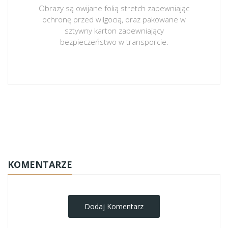
Obrazy są owijane folią stretch zapewniając
ochronę przed wilgocią, oraz pakowane w
sztywny karton zapewniający
bezpieczeństwo w transporcie.
obrazy-na-plotnie
KOMENTARZE
Dodaj Komentarz