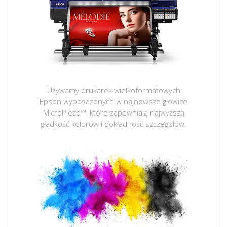
Używamy drukarek wielkoformatowych
Epson wyposażonych w najnowsze głowice
MicroPiezo™, które zapewniają najwyższą
gładkość kolorów i dokładność szczegółów.