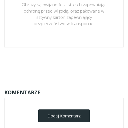
Obrazy są owijane folią stretch zapewniając
ochronę przed wilgocią, oraz pakowane w
sztywny karton zapewniający
bezpieczeństwo w transporcie.
obrazy-na-plotnie
KOMENTARZE
Dodaj Komentarz