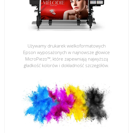
Używamy drukarek wielkoformatowych
Epson wyposażonych w najnowsze głowice
MicroPiezo™, które zapewniają najwyższą
gładkość kolorów i dokładność szczegółów.