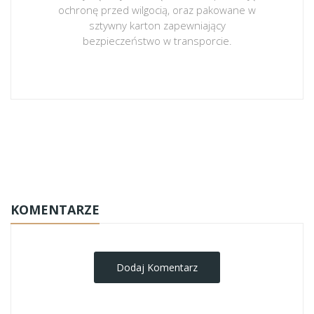
ochronę przed wilgocią, oraz pakowane w
sztywny karton zapewniający
bezpieczeństwo w transporcie.
obrazy-na-plotnie
KOMENTARZE
Dodaj Komentarz