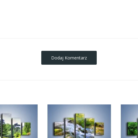
obrazy-na-plotnie
Dodaj Komentarz