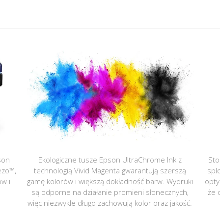
son
Ekologiczne tusze Epson UltraChrome Ink z
Sto
ezo™,
technologią Vivid Magenta gwarantują szerszą
spl
ów i
gamę kolorów i większą dokładność barw. Wydruki
opty
są odporne na działanie promieni słonecznych,
że 
więc niezwykle długo zachowują kolor oraz jakość.