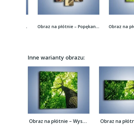
Obraz na płótnie – Dojść i zobaczyć –...
Obraz na płótnie – Popękane kamienne arbuzy –...
Inne warianty obrazu:
Obraz na płótnie – Wysoko na drzewie –...