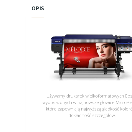
OPIS
Używamy drukarek wielkoformatowych Ep
wyposażonych w najnowsze głowice MicroPi
które zapewniają najwyższą gładkość kolor
dokładność szczegółów.