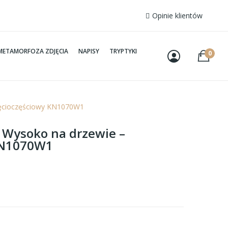
Opinie klientów
METAMORFOZA ZDJĘCIA
NAPISY
TRYPTYKI
0
pięcioczęściowy KN1070W1
– Wysoko na drzewie –
KN1070W1