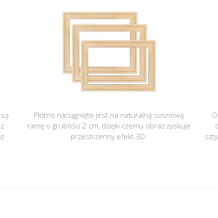
 są
Płótno naciągnięte jest na naturalną sosnową
O
 z
ramę o grubości 2 cm, dzięki czemu obraz zyskuje
az
przestrzenny efekt 3D.
szt