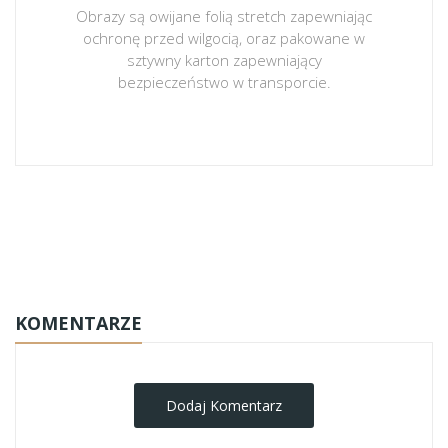
Obrazy są owijane folią stretch zapewniając
ochronę przed wilgocią, oraz pakowane w
sztywny karton zapewniający
bezpieczeństwo w transporcie.
obrazy-na-plotnie
KOMENTARZE
Dodaj Komentarz