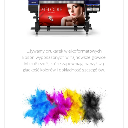
Używamy drukarek wielkoformatowych
Epson wyposażonych w najnowsze głowice
MicroPiezo™, które zapewniają najwyższą
gładkość kolorów i dokładność szczegółów.